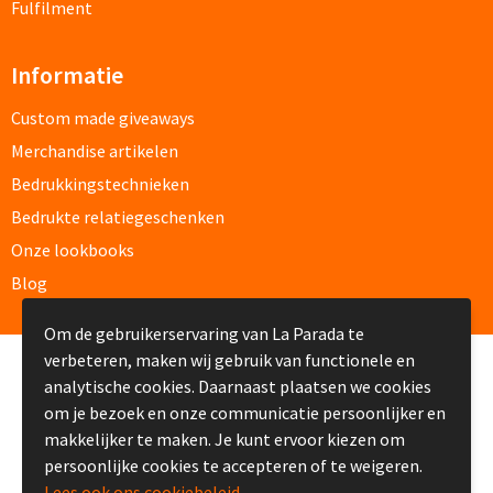
Fulfilment
Custom made schrijfblokken
Informatie
Custom made memoblaadjes
Custom made giveaways
Custom made muismatten
Merchandise artikelen
Bedrukkingstechnieken
Kantoor artikelen
Bedrukte relatiegeschenken
Agenda's bedrukken
Onze lookbooks
Blog
Bureau onderleggers bedrukken
Om de gebruikerservaring van La Parada te
Bureaulampen bedrukken
verbeteren, maken wij gebruik van functionele en
© Copyright La Parada 2008-2026
analytische cookies. Daarnaast plaatsen we cookies
Linialen bedrukken
om je bezoek en onze communicatie persoonlijker en
makkelijker te maken. Je kunt ervoor kiezen om
Muismatten bedrukken
persoonlijke cookies te accepteren of te weigeren.
Lees ook ons cookiebeleid.