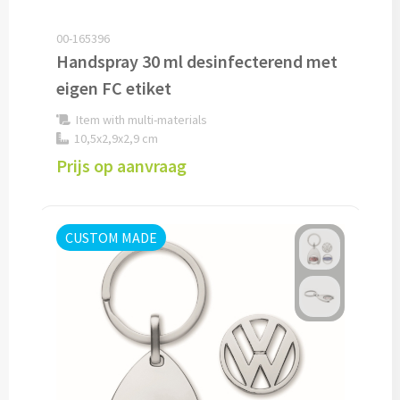
Cocktailsets bedrukken
00-165396
Handspray 30 ml desinfecterend met
Heupflesjes bedrukken
eigen FC etiket
Item with multi-materials
Proteine shakers bedrukken
10,5x2,9x2,9 cm
Prijs op aanvraag
IJsblokjes bedrukken
Rietjes bedrukken
CUSTOM MADE
Alle drinkwaren
Custom made
Custom made drinkflessen
Custom made IZY Bottles