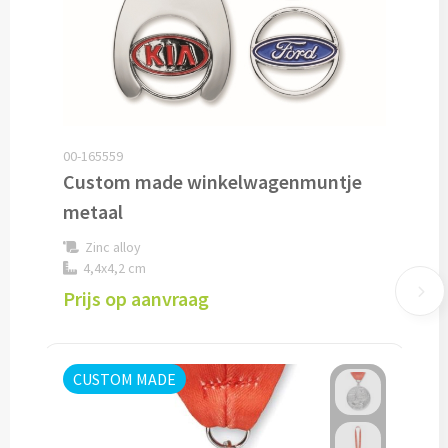
Lunch
Lunchboxen bedrukken
Lunchbekers bedrukken
00-165559
Custom made winkelwagenmuntje
Voedselcontainers bedrukken
metaal
Saladeboxen bedrukken
Zinc alloy
4,4x4,2 cm
Snoep
Prijs op aanvraag
Pepermunt bedrukken
CUSTOM MADE
Snoeppotten bedrukken
Snoepblikken bedrukken