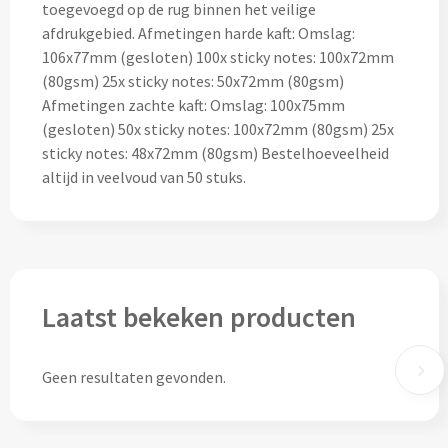
Thermosflessen bedrukken
toegevoegd op de rug binnen het veilige
afdrukgebied. Afmetingen harde kaft: Omslag:
Custom made knuffels
106x77mm (gesloten) 100x sticky notes: 100x72mm
Sportflessen & Bidons bedrukken
(80gsm) 25x sticky notes: 50x72mm (80gsm)
Custom made (bad)slippers
Afmetingen zachte kaft: Omslag: 100x75mm
Opvouwbare drinkflessen bedrukken
(gesloten) 50x sticky notes: 100x72mm (80gsm) 25x
Custom made opblaas artikelen
sticky notes: 48x72mm (80gsm) Bestelhoeveelheid
Waterflesjes bedrukken
altijd in veelvoud van 50 stuks.
Custom made voetballen & frisbees
Mokken & Bekers
Custom made auto zonneschermen
Reis- & Thermosbekers bedrukken
Mokken & Kopjes bedrukken
Laatst bekeken producten
Offerte + Visual opvragen
Bekers bedrukken
Offerte + Visual opvragen
Geen resultaten gevonden.
Drinkglazen & Karaffen
Vraag
hier
vrijblijvend je offerte + digitale visual op