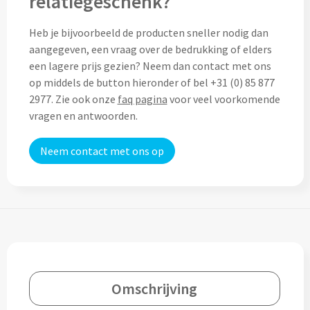
relatiegeschenk?
Custom made (regen)poncho's
Moleskine
Picknicktassen bedrukken
Heb je bijvoorbeeld de producten sneller nodig dan
aangegeven, een vraag over de bedrukking of elders
Parker
Picknickmanden bedrukken
een lagere prijs gezien? Neem dan contact met ons
Kantoor
op middels de button hieronder of bel +31 (0) 85 877
Stilolinea
2977. Zie ook onze
faq pagina
voor veel voorkomende
Plunjezakken bedrukken
Kantoor
vragen en antwoorden.
Overige tassen
Custom made muismatten
Alle categoriën
Neem contact met ons op
Autotassen bedrukken
Custom made notes & notitieboekjes
Alle categoriën
Crossbody tassen bedrukken
Custom made webcam covers
Sagaform
Fietstassen bedrukken
Custom made USB sticks
Swiss Peak
Heuptassen bedrukken
Vinga
Omschrijving
Home & Living
Toilettassen bedrukken
XD Design