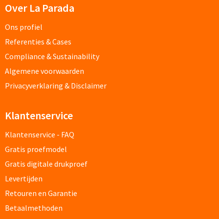
Over La Parada
Documentmappen bedrukken
Ons profiel
Klemborden bedrukken
Referenties & Cases
Compliance & Sustainability
Memo's
Algemene voorwaarden
Privacyverklaring & Disclaimer
Memoblaadjes bedrukken
Memo boekjes bedrukken
Klantenservice
Klantenservice - FAQ
Memo sets bedrukken
Gratis proefmodel
Kubusblokken bedrukken
Gratis digitale drukproef
Levertijden
Custom made
Retouren en Garantie
Betaalmethoden
Custom made notitieboekjes