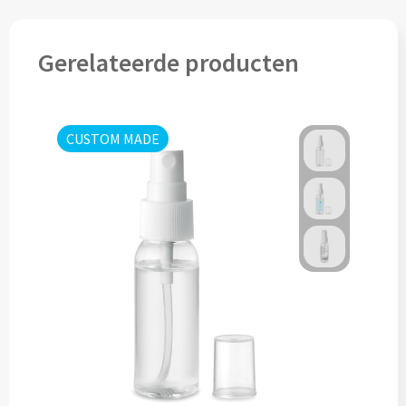
Drinkglazen & Theeglazen bedrukken
Dubbelwandige glazen bedrukken
Gerelateerde producten
Wijn- & Champagneglazen bedrukken
Bierglazen bedrukken
CUSTOM MADE
Wijnkaraffen bedrukken
Waterkaraffen bedrukken
Alle glazen
Overige drinkwaren
Wijngeschenken bedrukken
Drinksets bedrukken