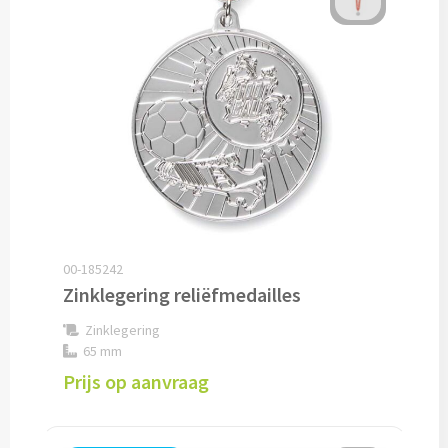
Snoep bedrukken
Lollies bedrukken
Chocolade & Bonbons bedrukken
Kauwgom bedrukken
Alle snoep artikelen
00-185242
Koeken & Chips
Zinklegering reliëfmedailles
Koekjes bedrukken
Zinklegering
65 mm
Brievenbus taarten
Prijs op aanvraag
Chips & Nootjes bedrukken