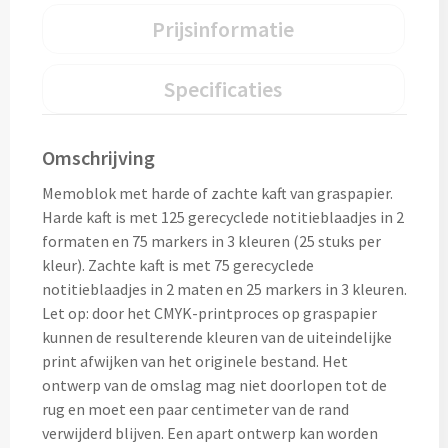
Home & Living
Prijsinformatie
Wijnfles tasjes bedrukken
Custom made dekens & plaids
Specificaties
Opbergtasjes & Kadotasjes bedrukken
Custom made keukenschorten
Alle tassen
Omschrijving
Custom made onderzetters
Memoblok met harde of zachte kaft van graspapier.
Eten & Drinken
Harde kaft is met 125 gerecyclede notitieblaadjes in 2
Custom made plantjes & zaadpapier
formaten en 75 markers in 3 kleuren (25 stuks per
Drinkflessen & Waterflesjes
kleur). Zachte kaft is met 75 gerecyclede
notitieblaadjes in 2 maten en 25 markers in 3 kleuren.
Overig
Drink- & Waterflessen bedrukken
Let op: door het CMYK-printproces op graspapier
kunnen de resulterende kleuren van de uiteindelijke
Overig
Drinkflessen met karabijnhaak
print afwijken van het originele bestand. Het
ontwerp van de omslag mag niet doorlopen tot de
Custom made paraplu's
Glazen drinkflessen bedrukken
rug en moet een paar centimeter van de rand
verwijderd blijven. Een apart ontwerp kan worden
Custom made drinkflessen