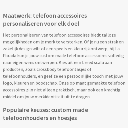
Bagageriemen bedrukken
Maatwerk: telefoon accessoires
personaliseren voor elk doel
Bagagelabels bedrukken
Het personaliseren van telefoon accessoires biedt talloze
Koffersloten bedrukken
mogelijkheden om je merk te versterken. Of je nu een strak en
zakelijk design wilt of een speels en kleurrijk ontwerp, bij La
Bagageweegschalen bedrukken
Parada kun je jouw custom made telefoon accessoires volledig
naar eigen wens ontwerpen. Kies uit een breed scala aan
Reissetjes bedrukken
producten, zoals crossbody telefoontasjes of
telefoonhouders, en geef ze een persoonlijke touch met jouw
Reisstekkers & Reisladers bedrukken
logo, kleuren en boodschap. Onze op maat gemaakte telefoon
accessoires zijn niet alleen praktisch, maar ook een krachtig
Nekkussentjes & Zitkussens bedrukken
middel om jouw merkidentiteit uit te dragen.
Populaire keuzes: custom made
Oogmaskers bedrukken
telefoonhouders en hoesjes
Paspoorthouders bedrukken