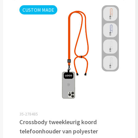
Fleece jassen bedrukken
CUSTOM MADE
Softshell jassen bedrukken
Jassen bedrukken
Sportkleding
Sport T-shirts bedrukken
Sportshorts bedrukken
Training- & Joggingbroeken bedrukken
Golfkleding bedrukken
35-278485
Crossbody tweekleurig koord
Alle sportkleding
telefoonhouder van polyester
Caps & Zonnehoedjes