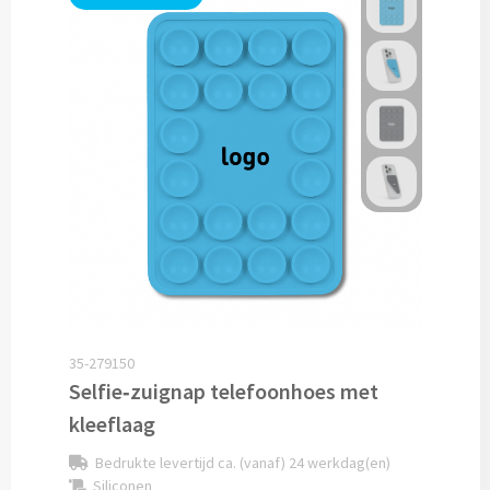
Documentmappen bedrukken
Klemborden bedrukken
Memo's
Memoblaadjes bedrukken
Memo boekjes bedrukken
Memo sets bedrukken
Kubusblokken bedrukken
35-279150
Selfie‑zuignap telefoonhoes met
Custom made
kleeflaag
Bedrukte levertijd ca. (vanaf) 24 werkdag(en)
Custom made notitieboekjes
Siliconen