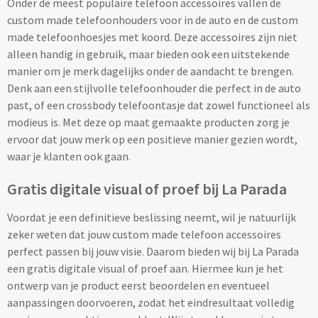
Onder de meest populaire telefoon accessoires vallen de
custom made telefoonhouders voor in de auto en de custom
Alle reisartikelen
made telefoonhoesjes met koord. Deze accessoires zijn niet
alleen handig in gebruik, maar bieden ook een uitstekende
Auto artikelen
manier om je merk dagelijks onder de aandacht te brengen.
Denk aan een stijlvolle telefoonhouder die perfect in de auto
Auto telefoonhouders bedrukken
past, of een crossbody telefoontasje dat zowel functioneel als
modieus is. Met deze op maat gemaakte producten zorg je
Reisbekers & Thermobekers bedrukken
ervoor dat jouw merk op een positieve manier gezien wordt,
waar je klanten ook gaan.
Auto organizers bedrukken
Gratis digitale visual of proef bij La Parada
Veiligheidshamersbedrukken
Voordat je een definitieve beslissing neemt, wil je natuurlijk
IJskrabbers bedrukken
zeker weten dat jouw custom made telefoon accessoires
perfect passen bij jouw visie. Daarom bieden wij bij La Parada
Parkeerschijven bedrukken
een gratis digitale visual of proef aan. Hiermee kun je het
ontwerp van je product eerst beoordelen en eventueel
aanpassingen doorvoeren, zodat het eindresultaat volledig
Auto zonneschermen bedrukken