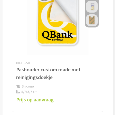
Drinkglazen & Theeglazen bedrukken
Dubbelwandige glazen bedrukken
Wijn- & Champagneglazen bedrukken
Bierglazen bedrukken
Wijnkaraffen bedrukken
00-165583
Waterkaraffen bedrukken
Pashouder custom made met
Alle glazen
reinigingsdoekje
Silicone
Overige drinkwaren
8,7x5,7 cm
Prijs op aanvraag
Wijngeschenken bedrukken
Drinksets bedrukken