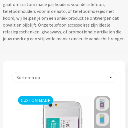
gaat om custom made pashouders voor de telefoon,
Lifestyle
Ocean Bottle
Hennep
Reistassen & Trolleys
telefoonhouders voor in de auto, of telefoonhoesjes met
Kerst geschenken
Handdoeken & Strandlakens
koord, wij helpen je om een uniek product te ontwerpen dat
Natuurliefhebbers
Reistassen bedrukken
Stanley
Jute
opvalt en bijblijft. Onze telefoon accessoires zijn ideale
Adventskalenders
Handdoeken & Strandlakens
relatiegeschenken, giveaways, of promotionele artikelen die
Onderwijs
Duffeltassen bedrukken
Keramiek
jouw merk op een stijlvolle manier onder de aandacht brengen.
Kerstmokken & drinkflessen
Textiel
Custom made handdoeken & strandlakens
Personeel & Onboarding
Trolleys bedrukken
Kurk
Kerstknuffels
Textiel
Schoonheidssalons
Organisch katoen
Zakelijke tassen
Give-Aways
Kersttruien
Elevate
Sport & Fitness
Laptop & Tablet tassen bedrukken
Steenpapier
Give-Aways
Kerstmutsen
Iqoniq
Tandartsen
Laptop & Tablet hoezen bedrukken
Custom made sleutelhangers
Kerstkaarsen
Gerecyclede materialen
CUSTOM MADE
Toerisme
Laptop rugzakken bedrukken
Home & Living
Custom made zadelhoesjes
Kerstsokken
Gerecyclede materialen
Transport
Documenttassen bedrukken
Custom made medailles
Home & Living
Kerstgadgets
Gerecycled aluminium