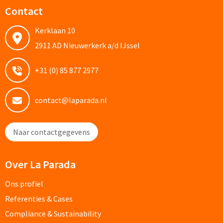
Contact
Alle fiets artikelen
Kerklaan 10
Custom made
2911 AD Nieuwerkerk a/d IJssel
Custom made bagageriemen & bagagelabels
+31 (0) 85 877 2977
Custom made auto zonneschermen
contact@laparada.nl
Custom made zadelhoesjes
Naar contactgegevens
Geld & Bankpasjes
Pashouders bedrukken
Over La Parada
Portemonnees's bedrukken
Ons profiel
Referenties & Cases
Reisetui's & Reisportefeuilles bedrukken
Compliance & Sustainability