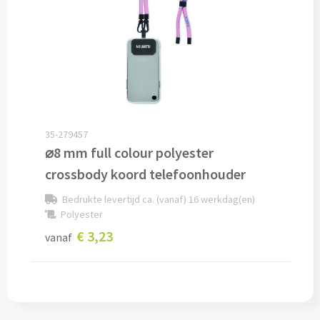
Overig
Find Me artikelen bedrukken
Weerstations & Thermometers bedrukken
USB sticks bedrukken
35-279457
⌀8 mm full colour polyester
USB creditcard bedrukken
crossbody koord telefoonhouder
USB hout, bamboe & karton bedrukken
Bedrukte levertijd ca. (vanaf) 16 werkdag(en)
Polyester
Alle gadgets
€ 3,23
vanaf
Reizen & Onderweg
Reisartikelen