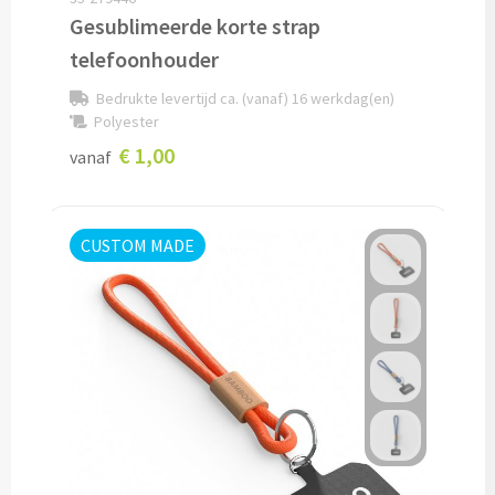
Papier- & Memohouders bedrukken
Gesublimeerde korte strap
telefoonhouder
Pen etui's bedrukken
Bedrukte levertijd ca. (vanaf) 16 werkdag(en)
Polyester
Pennenhouders bedrukken
€ 1,00
vanaf
Overige bureau artikelen
CUSTOM MADE
Paraplu's & Poncho's
Paraplu's
Handmatige paraplu's bedrukken
Automatische paraplu's bedrukken
Stormparaplu's bedrukken