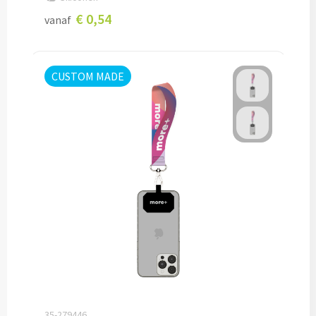
€ 0,54
Custom made schrijfblokken
vanaf
Custom made memoblaadjes
CUSTOM MADE
Custom made muismatten
Kantoor artikelen
Agenda's bedrukken
Bureau onderleggers bedrukken
Bureaulampen bedrukken
Linialen bedrukken
Muismatten bedrukken
35-279446