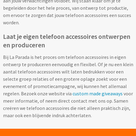
aan jouw verwachtingen voldoet. Wij staan klaar om je te
begeleiden door het hele proces, van ontwerp tot productie,
Veiligheidshesjes bedrukken
om ervoor te zorgen dat jouw telefoon accessoires een succes
worden.
Veiligheidshesjes kinderen bedrukken
Laat je eigen telefoon accessoires ontwerpen
Alle auto artikelen
en produceren
Fiets artikelen
Bij La Parada is het proces om telefoon accessoires in eigen
ontwerp te produceren eenvoudig en flexibel. Of je nu een klein
Zadelhoesjes bedrukken
aantal telefoon accessoires wilt laten bedrukken voor een
selecte groep relaties of een grotere oplage zoekt voor een
Fietslampjes bedrukken
evenement of promotiecampagne, wij kunnen het allemaal
regelen. Bezoek onze website via
custom made giveaways
voor
Fietsbellen bedrukken
meer informatie, of neem direct contact met ons op. Samen
creëren we telefoon accessoires die niet alleen praktisch zijn,
Fietstassen bedrukken
maar ook een blijvende indruk achterlaten.
Lampjes & Reflectoren bedrukken