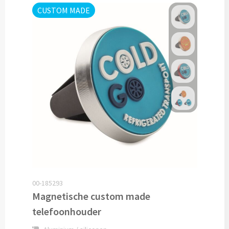
CUSTOM MADE
Cocktailsets bedrukken
Heupflesjes bedrukken
Proteine shakers bedrukken
IJsblokjes bedrukken
Rietjes bedrukken
Alle drinkwaren
Custom made
00-185293
Magnetische custom made
Custom made drinkflessen
telefoonhouder
Custom made IZY Bottles