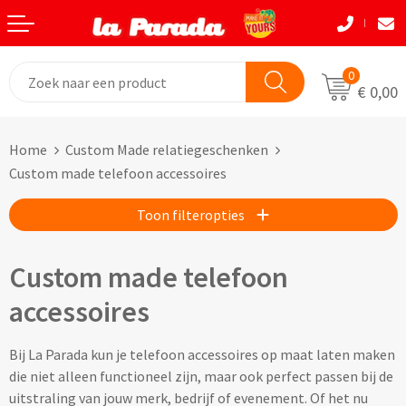
Terug
Terug
Terug
Terug
Terug
Terug
Eten & Drinkwaren
Tassen
Tassen
Autobedrijven
Natuurlijke materialen
Back to School
0
€ 0,00
Bouw
Beurzen
Eten & Drinkwaren
Boodshappentassen
Tassen
Natuurlijke materialen
Home
Custom Made relatiegeschenken
Festivals
Brievenbusgeschenken
Boodschappentassen bedrukken
Custom made shoppers
Avira
Acaciahout
Custom made telefoon accessoires
Gadget liefhebbers
Dag van de Zorg
Jute tassen bedrukken
Custom made papieren tasjes
Black+Blum
Bamboe
Toon filteropties
Eindejaar
Horeca
Katoenen tassen bedrukken
Custom made strandtassen & drybags
BOSKA
Fairtrade katoen
Custom made telefoon
Goodiebags
Kinderopvang
Opvouwbare tassen bedrukken
Custom made rugtassen
CamelBak
FSC hout
accessoires
Herfst
Kookliefhebbers
Papieren tassen bedrukken
Custom made koeltassen
IZY Bottles
FSC papier
Bij La Parada kun je telefoon accessoires op maat laten maken
die niet alleen functioneel zijn, maar ook perfect passen bij de
Makelaardij
Boodschappenmandjes bedrukken
Custom made (reis)toilettasjes & heuptasjes
Mepal
Glas
uitstraling van jouw merk, bedrijf of evenement. Of het nu
Kerst