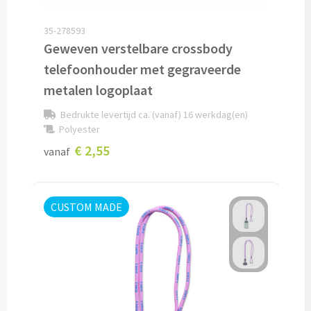
Verpleegster horloges bedrukken
35-278593
Geweven verstelbare crossbody
Bureauklokken bedrukken
telefoonhouder met gegraveerde
Wekkers bedrukken
metalen logoplaat
Bedrukte levertijd ca. (vanaf) 16 werkdag(en)
Wandklokken bedrukken
Polyester
€ 2,55
vanaf
Custom made
Custom made opladers & oplaadkabels
CUSTOM MADE
Custom made telefoon accessoires
Custom made webcam covers
Custom made USB sticks