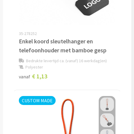
Opvouwbare paraplu's bedrukken
Golfparaplu's bedrukken
35-278252
Enkel koord sleutelhanger en
Kinderparaplu's bedrukken
telefoonhouder met bamboe gesp
Poncho's & Regenjassen
Bedrukte levertijd ca. (vanaf) 16 werkdag(en)
Polyester
Poncho's bedrukken
€ 1,13
vanaf
Regenjassen bedrukken
Custom made
CUSTOM MADE
Custom made paraplu's
Custom made poncho's