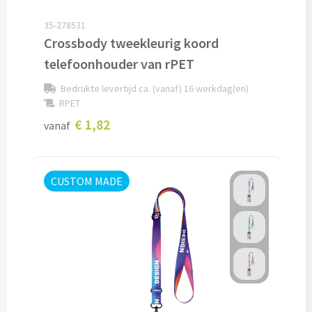
35-278531
Custom made sokken
Crossbody tweekleurig koord
Custom made mutsen & sjaals
telefoonhouder van rPET
Bedrukte levertijd ca. (vanaf) 16 werkdag(en)
Mutsen, Sjaals & Handschoenen
RPET
€ 1,82
vanaf
Mutsen bedrukken
Sjaals bedrukken
CUSTOM MADE
Colsjaals bedrukken
Bandana's & Hoofdbanden bedrukken
Wintersets bedrukken
Handschoenen bedrukken