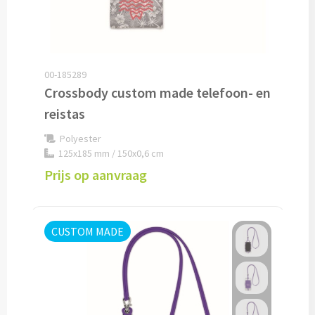
Pepernoten & Strooigoed
Schrijfwaren & Kantoorartikelen
00-185289
Crossbody custom made telefoon- en
Pennen
reistas
Balpennen bedrukken
Polyester
125x185 mm / 150x0,6 cm
Houten balpennen bedrukken
Prijs op aanvraag
Touchpennen bedrukken
CUSTOM MADE
Luxe pennen bedrukken
Alle schrijfwaren & pennen
Overige schrijfwaren