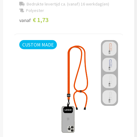
Bedrukte levertijd ca. (vanaf) 16 werkdag(en)
Polyester
Caps bedrukken
€ 1,73
vanaf
Zonnehoedjes bedrukken
Zonnekleppen bedrukken
CUSTOM MADE
Hoedenbanden bedrukken
Custom made
Custom made kleding
Custom made caps
Custom made zonnehoedjes
Custom made bandana's