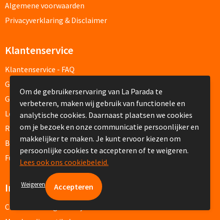
Algemene voorwaarden
Vakantie, Recreatie & Spellen
Privacyverklaring & Disclaimer
Zomer & Strand
Klantenservice
Zonnebrillen bedrukken
Klantenservice - FAQ
Gratis proefmodel
Strandballen bedrukken
Om de gebruikerservaring van La Parada te
Gratis digitale drukproef
verbeteren, maken wij gebruik van functionele en
Levertijden
analytische cookies. Daarnaast plaatsen we cookies
Handwaaiers bedrukken
om je bezoek en onze communicatie persoonlijker en
Retouren en Garantie
makkelijker te maken. Je kunt ervoor kiezen om
Strandtassen bedrukken
Betaalmethoden
persoonlijke cookies te accepteren of te weigeren.
Fulfilment
Lees ook ons cookiebeleid.
Strandmatten bedrukken
Weigeren
Informatie
Strandstoelen bedrukken
Custom made giveaways
Parasols bedrukken