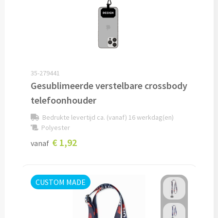
Baby kleding
Rompertjes bedrukken
Babycapes bedrukken
35-279441
Gesublimeerde verstelbare crossbody
Slabbetjes bedrukken
telefoonhouder
Kleding accessoires
Bedrukte levertijd ca. (vanaf) 16 werkdag(en)
Polyester
Schoenenpoetssets bedrukken
€ 1,92
vanaf
Sneakers bedrukken
Kledingtassen bedrukken
CUSTOM MADE
Schoenentassen bedrukken