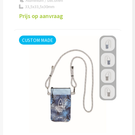
Aluminium / siliconen
33,5x33,5x30mm
Lunch
Prijs op aanvraag
Lunchboxen bedrukken
CUSTOM MADE
Lunchbekers bedrukken
Voedselcontainers bedrukken
Saladeboxen bedrukken
Snoep
Pepermunt bedrukken
Snoeppotten bedrukken
Snoepblikken bedrukken