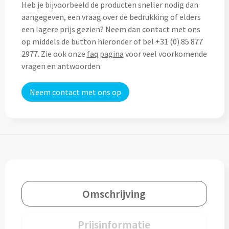
Heb je bijvoorbeeld de producten sneller nodig dan
Custom made (regen)poncho's
Moleskine
aangegeven, een vraag over de bedrukking of elders
Picknicktassen bedrukken
een lagere prijs gezien? Neem dan contact met ons
Parker
op middels de button hieronder of bel +31 (0) 85 877
Picknickmanden bedrukken
Kantoor
2977. Zie ook onze
faq pagina
voor veel voorkomende
Stilolinea
vragen en antwoorden.
Plunjezakken bedrukken
Kantoor
Neem contact met ons op
Overige tassen
Custom made muismatten
Alle categoriën
Autotassen bedrukken
Custom made notes & notitieboekjes
Alle categoriën
Crossbody tassen bedrukken
Custom made webcam covers
Sagaform
Fietstassen bedrukken
Custom made USB sticks
Swiss Peak
Omschrijving
Heuptassen bedrukken
Vinga
Home & Living
Prijsinformatie
Toilettassen bedrukken
XD Design