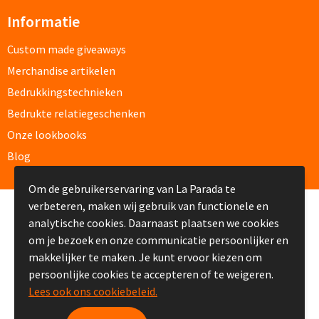
Informatie
Custom made schrijfblokken
Custom made giveaways
Custom made memoblaadjes
Merchandise artikelen
Custom made muismatten
Bedrukkingstechnieken
Bedrukte relatiegeschenken
Kantoor artikelen
Onze lookbooks
Blog
Agenda's bedrukken
Om de gebruikerservaring van La Parada te
Bureau onderleggers bedrukken
verbeteren, maken wij gebruik van functionele en
© Copyright La Parada 2008-2026
analytische cookies. Daarnaast plaatsen we cookies
Bureaulampen bedrukken
om je bezoek en onze communicatie persoonlijker en
makkelijker te maken. Je kunt ervoor kiezen om
Linialen bedrukken
persoonlijke cookies te accepteren of te weigeren.
Lees ook ons cookiebeleid.
Muismatten bedrukken