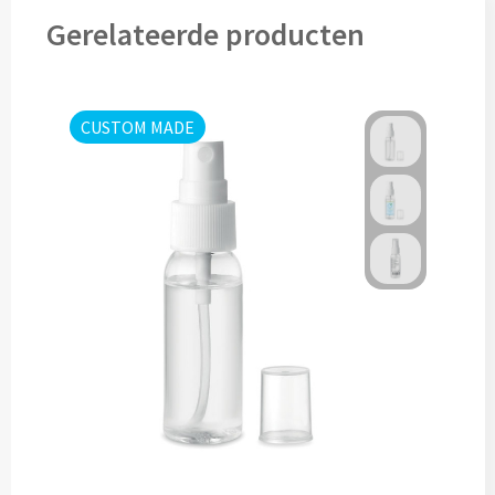
Drinkglazen & Theeglazen bedrukken
Gerelateerde producten
Dubbelwandige glazen bedrukken
Wijn- & Champagneglazen bedrukken
CUSTOM MADE
Bierglazen bedrukken
Wijnkaraffen bedrukken
Waterkaraffen bedrukken
Alle glazen
Overige drinkwaren
Wijngeschenken bedrukken
Drinksets bedrukken