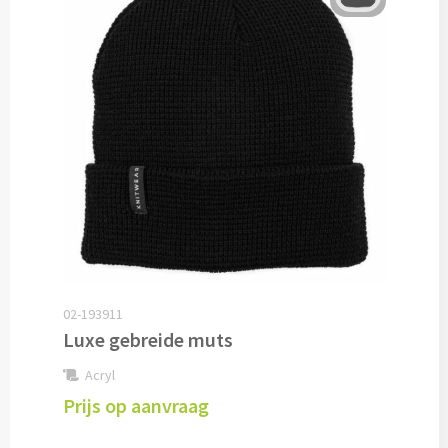
Pepernoten & Strooigoed
Schrijfwaren & Kantoorartikelen
Pennen
Balpennen bedrukken
Houten balpennen bedrukken
Touchpennen bedrukken
02-193911
Luxe gebreide muts
Luxe pennen bedrukken
Acryl
Alle schrijfwaren & pennen
Prijs op aanvraag
Overige schrijfwaren