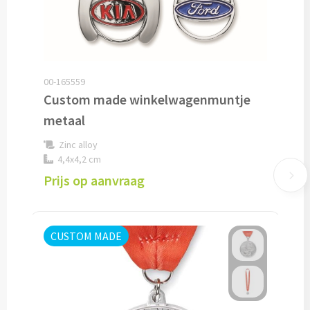
Lunch
Lunchboxen bedrukken
00-165559
Lunchbekers bedrukken
Custom made winkelwagenmuntje
metaal
Voedselcontainers bedrukken
Zinc alloy
4,4x4,2 cm
Saladeboxen bedrukken
Prijs op aanvraag
Snoep
Pepermunt bedrukken
CUSTOM MADE
Snoeppotten bedrukken
Snoepblikken bedrukken