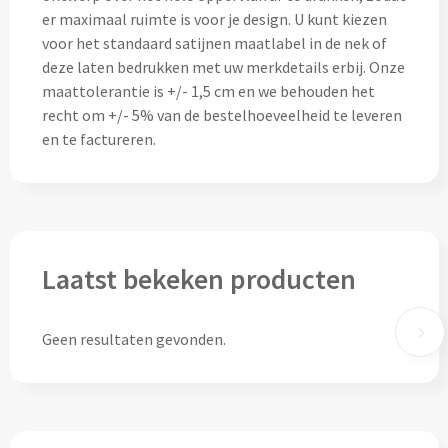
Thermosflessen bedrukken
er maximaal ruimte is voor je design. U kunt kiezen
Custom made knuffels
voor het standaard satijnen maatlabel in de nek of
Sportflessen & Bidons bedrukken
deze laten bedrukken met uw merkdetails erbij. Onze
Custom made (bad)slippers
maattolerantie is +/- 1,5 cm en we behouden het
Opvouwbare drinkflessen bedrukken
recht om +/- 5% van de bestelhoeveelheid te leveren
Custom made opblaas artikelen
en te factureren.
Waterflesjes bedrukken
Custom made voetballen & frisbees
Mokken & Bekers
Custom made auto zonneschermen
Reis- & Thermosbekers bedrukken
Laatst bekeken producten
Mokken & Kopjes bedrukken
Offerte + Visual opvragen
Geen resultaten gevonden.
Bekers bedrukken
Offerte + Visual opvragen
Drinkglazen & Karaffen
Vraag
hier
vrijblijvend je offerte + digitale visual op