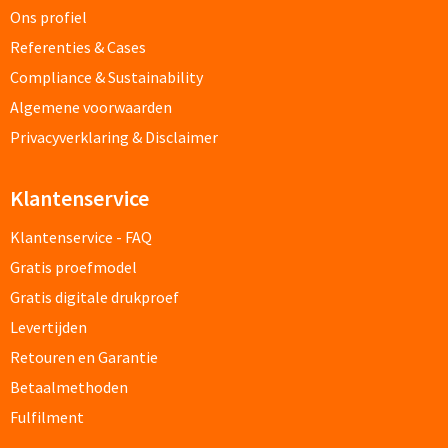
Ons profiel
Documentmappen bedrukken
Referenties & Cases
Compliance & Sustainability
Klemborden bedrukken
Algemene voorwaarden
Memo's
Privacyverklaring & Disclaimer
Memoblaadjes bedrukken
Klantenservice
Memo boekjes bedrukken
Klantenservice - FAQ
Gratis proefmodel
Memo sets bedrukken
Gratis digitale drukproef
Levertijden
Kubusblokken bedrukken
Retouren en Garantie
Custom made
Betaalmethoden
Fulfilment
Custom made notitieboekjes