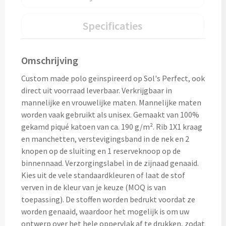
Home & Living
Wijnfles tasjes bedrukken
Specificaties
Custom made dekens & plaids
Opbergtasjes & Kadotasjes bedrukken
Omschrijving
Custom made keukenschorten
Alle tassen
Custom made polo geïnspireerd op Sol's Perfect, ook
Custom made onderzetters
direct uit voorraad leverbaar. Verkrijgbaar in
mannelijke en vrouwelijke maten. Mannelijke maten
Eten & Drinken
Custom made plantjes & zaadpapier
worden vaak gebruikt als unisex. Gemaakt van 100%
gekamd piqué katoen van ca. 190 g/m². Rib 1X1 kraag
Drinkflessen & Waterflesjes
en manchetten, verstevigingsband in de nek en 2
Overig
knopen op de sluiting en 1 reserveknoop op de
Drink- & Waterflessen bedrukken
binnennaad. Verzorgingslabel in de zijnaad genaaid.
Overig
Kies uit de vele standaardkleuren of laat de stof
Drinkflessen met karabijnhaak
verven in de kleur van je keuze (MOQ is van
Custom made paraplu's
toepassing). De stoffen worden bedrukt voordat ze
Glazen drinkflessen bedrukken
worden genaaid, waardoor het mogelijk is om uw
Custom made drinkflessen
ontwerp over het hele oppervlak af te drukken, zodat