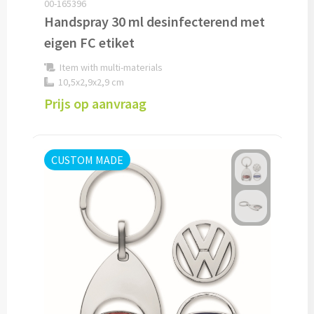
00-165396
Handspray 30 ml desinfecterend met
Cocktailsets bedrukken
eigen FC etiket
Heupflesjes bedrukken
Item with multi-materials
10,5x2,9x2,9 cm
Proteine shakers bedrukken
Prijs op aanvraag
IJsblokjes bedrukken
CUSTOM MADE
Rietjes bedrukken
Alle drinkwaren
Custom made
Custom made drinkflessen
Custom made IZY Bottles