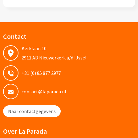
Potloden bedrukken
Markeerstiften bedrukken
Contact
Kinderschrijfwaren bedrukken
Kerklaan 10
2911 AD Nieuwerkerk a/d IJssel
Stoepkrijt bedrukken
+31 (0) 85 877 2977
Waskrijtjes bedrukken
Notitieboekjes & Schrijfmappen
contact@laparada.nl
Notitieboekjes bedrukken
Naar contactgegevens
Notitieblokken bedrukken
Over La Parada
Schrijfmappen bedrukken