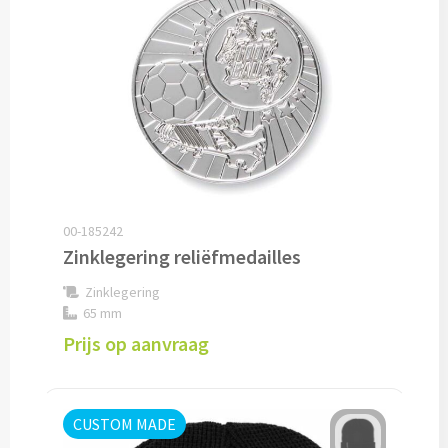
Snoep bedrukken
Lollies bedrukken
Chocolade & Bonbons bedrukken
Kauwgom bedrukken
Alle snoep artikelen
00-185242
Zinklegering reliëfmedailles
Koeken & Chips
Zinklegering
65 mm
Koekjes bedrukken
Prijs op aanvraag
Brievenbus taarten
Chips & Nootjes bedrukken
CUSTOM MADE