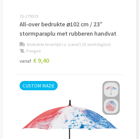
Lunch
35-279529
All-over bedrukte ⌀102 cm / 23″
Lunchboxen bedrukken
stormparaplu met rubberen handvat
Lunchbekers bedrukken
Bedrukte levertijd ca. (vanaf) 25 werkdag(en)
Pongee
Voedselcontainers bedrukken
€ 9,40
vanaf
Saladeboxen bedrukken
CUSTOM MADE
Snoep
Pepermunt bedrukken
Snoeppotten bedrukken
Snoepblikken bedrukken