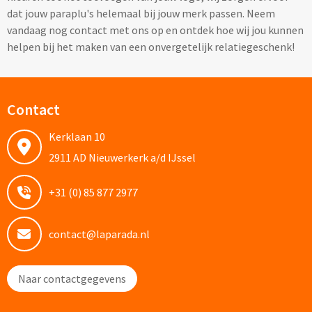
dat jouw paraplu's helemaal bij jouw merk passen. Neem
Bagageriemen bedrukken
vandaag nog contact met ons op en ontdek hoe wij jou kunnen
helpen bij het maken van een onvergetelijk relatiegeschenk!
Bagagelabels bedrukken
Koffersloten bedrukken
Contact
Bagageweegschalen bedrukken
Kerklaan 10
2911 AD Nieuwerkerk a/d IJssel
Reissetjes bedrukken
+31 (0) 85 877 2977
Reisstekkers & Reisladers bedrukken
Nekkussentjes & Zitkussens bedrukken
contact@laparada.nl
Oogmaskers bedrukken
Naar contactgegevens
Paspoorthouders bedrukken