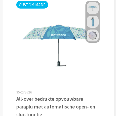
Drinkglazen & Theeglazen bedrukken
CUSTOM MADE
Dubbelwandige glazen bedrukken
Wijn- & Champagneglazen bedrukken
Bierglazen bedrukken
Wijnkaraffen bedrukken
Waterkaraffen bedrukken
Alle glazen
Overige drinkwaren
35-279526
All-over bedrukte opvouwbare
Wijngeschenken bedrukken
paraplu met automatische open- en
sluitfunctie
Drinksets bedrukken