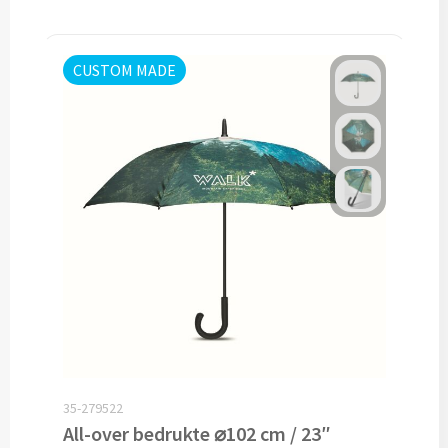
Opvouwbare paraplu's bedrukken
CUSTOM MADE
Golfparaplu's bedrukken
Kinderparaplu's bedrukken
Poncho's & Regenjassen
Poncho's bedrukken
Regenjassen bedrukken
Custom made
Custom made paraplu's
35-279522
All-over bedrukte ⌀102 cm / 23″
Custom made poncho's