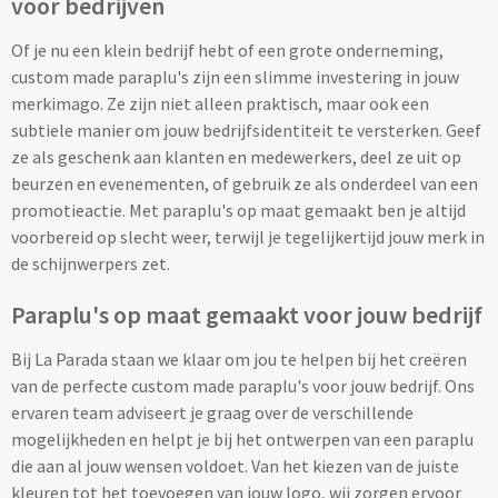
voor bedrijven
Overig
Of je nu een klein bedrijf hebt of een grote onderneming,
custom made paraplu's zijn een slimme investering in jouw
Find Me artikelen bedrukken
merkimago. Ze zijn niet alleen praktisch, maar ook een
subtiele manier om jouw bedrijfsidentiteit te versterken. Geef
Weerstations & Thermometers bedrukken
ze als geschenk aan klanten en medewerkers, deel ze uit op
beurzen en evenementen, of gebruik ze als onderdeel van een
USB sticks bedrukken
promotieactie. Met paraplu's op maat gemaakt ben je altijd
voorbereid op slecht weer, terwijl je tegelijkertijd jouw merk in
USB creditcard bedrukken
de schijnwerpers zet.
USB hout, bamboe & karton bedrukken
Paraplu's op maat gemaakt voor jouw bedrijf
Alle gadgets
Bij La Parada staan we klaar om jou te helpen bij het creëren
van de perfecte custom made paraplu's voor jouw bedrijf. Ons
ervaren team adviseert je graag over de verschillende
Reizen & Onderweg
mogelijkheden en helpt je bij het ontwerpen van een paraplu
die aan al jouw wensen voldoet. Van het kiezen van de juiste
Reisartikelen
kleuren tot het toevoegen van jouw logo, wij zorgen ervoor