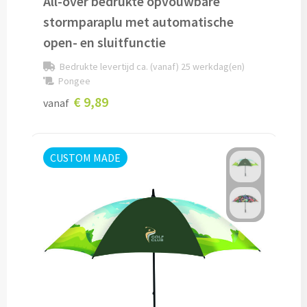
All-over bedrukte opvouwbare
stormparaplu met automatische
Documentmappen bedrukken
open- en sluitfunctie
Klemborden bedrukken
Bedrukte levertijd ca. (vanaf) 25 werkdag(en)
Pongee
Memo's
€ 9,89
vanaf
Memoblaadjes bedrukken
CUSTOM MADE
Memo boekjes bedrukken
Memo sets bedrukken
Kubusblokken bedrukken
Custom made
Custom made notitieboekjes