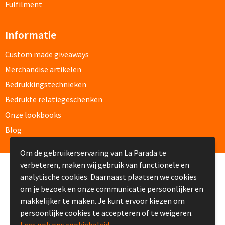
Fulfilment
Veiligheidshesjes bedrukken
Informatie
Veiligheidshesjes kinderen bedrukken
Custom made giveaways
Alle auto artikelen
Merchandise artikelen
Bedrukkingstechnieken
Fiets artikelen
Bedrukte relatiegeschenken
Zadelhoesjes bedrukken
Onze lookbooks
Blog
Fietslampjes bedrukken
Om de gebruikerservaring van La Parada te
Fietsbellen bedrukken
verbeteren, maken wij gebruik van functionele en
© Copyright La Parada 2008-2026
analytische cookies. Daarnaast plaatsen we cookies
Fietstassen bedrukken
om je bezoek en onze communicatie persoonlijker en
makkelijker te maken. Je kunt ervoor kiezen om
Lampjes & Reflectoren bedrukken
persoonlijke cookies te accepteren of te weigeren.