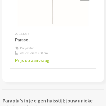
Audio
Bluetooth oordopjes bedrukken
Bedrade audio oordopjes bedrukken
00-185232
Parasol
Bluetooth hoofdtelefoons bedrukken
Polyester
202 cm diam 200 cm
Bedrade hoofdtelefoons bedrukken
Prijs op aanvraag
Bluetooth speakers bedrukken
Waterbestendige speakers bedrukken
Multifunctionele speakers bedrukken
Paraplu's in je eigen huisstijl; jouw unieke
Oplaadkabels & Accessoires