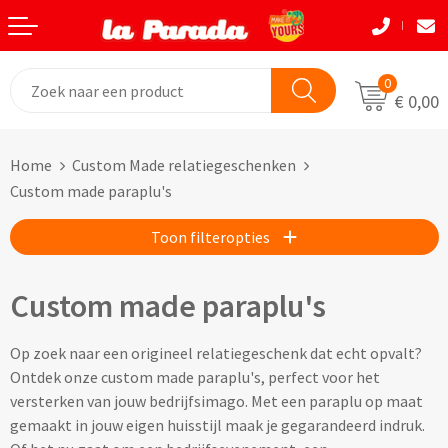
Terug
Terug
Terug
Terug
Terug
Terug
Eten & Drinkwaren
Tassen
Tassen
Autobedrijven
Natuurlijke materialen
Back to School
0
€ 0,00
Bouw
Beurzen
Eten & Drinkwaren
Boodshappentassen
Tassen
Natuurlijke materialen
Home
Custom Made relatiegeschenken
Festivals
Brievenbusgeschenken
Boodschappentassen bedrukken
Custom made shoppers
Avira
Acaciahout
Custom made paraplu's
Gadget liefhebbers
Dag van de Zorg
Jute tassen bedrukken
Custom made papieren tasjes
Black+Blum
Bamboe
Toon filteropties
Eindejaar
Horeca
Katoenen tassen bedrukken
Custom made strandtassen & drybags
BOSKA
Fairtrade katoen
Custom made paraplu's
Goodiebags
Kinderopvang
Opvouwbare tassen bedrukken
Custom made rugtassen
CamelBak
FSC hout
Op zoek naar een origineel relatiegeschenk dat echt opvalt?
Herfst
Kookliefhebbers
Papieren tassen bedrukken
Custom made koeltassen
IZY Bottles
FSC papier
Ontdek onze custom made paraplu's, perfect voor het
versterken van jouw bedrijfsimago. Met een paraplu op maat
Makelaardij
Boodschappenmandjes bedrukken
Custom made (reis)toilettasjes & heuptasjes
Mepal
Glas
gemaakt in jouw eigen huisstijl maak je gegarandeerd indruk.
Kerst