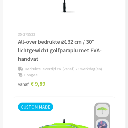
Custom made schrijfblokken
Custom made memoblaadjes
35-279533
Custom made muismatten
All-over bedrukte ⌀132 cm / 30″
lichtgewicht golfparaplu met EVA-
Kantoor artikelen
handvat
Agenda's bedrukken
Bedrukte levertijd ca. (vanaf) 25 werkdag(en)
Pongee
Bureau onderleggers bedrukken
€ 9,89
vanaf
Bureaulampen bedrukken
Linialen bedrukken
CUSTOM MADE
Muismatten bedrukken