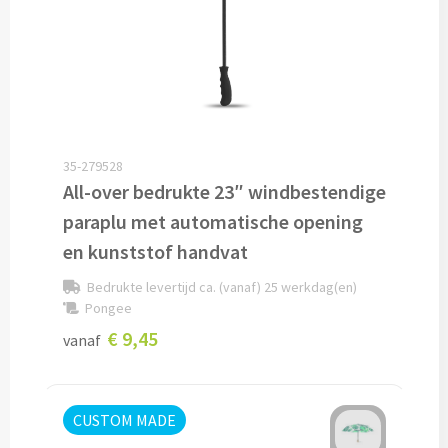
Snoep bedrukken
Lollies bedrukken
Chocolade & Bonbons bedrukken
35-279528
Kauwgom bedrukken
All-over bedrukte 23″ windbestendige
paraplu met automatische opening
Alle snoep artikelen
en kunststof handvat
Koeken & Chips
Bedrukte levertijd ca. (vanaf) 25 werkdag(en)
Pongee
Koekjes bedrukken
€ 9,45
vanaf
Brievenbus taarten
CUSTOM MADE
Chips & Nootjes bedrukken