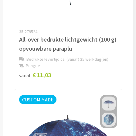
Fleece jassen bedrukken
Softshell jassen bedrukken
Jassen bedrukken
35-279524
All-over bedrukte lichtgewicht (100 g)
Sportkleding
opvouwbare paraplu
Bedrukte levertijd ca. (vanaf) 25 werkdag(en)
Sport T-shirts bedrukken
Pongee
€ 11,03
vanaf
Sportshorts bedrukken
Training- & Joggingbroeken bedrukken
CUSTOM MADE
Golfkleding bedrukken
Alle sportkleding
Caps & Zonnehoedjes