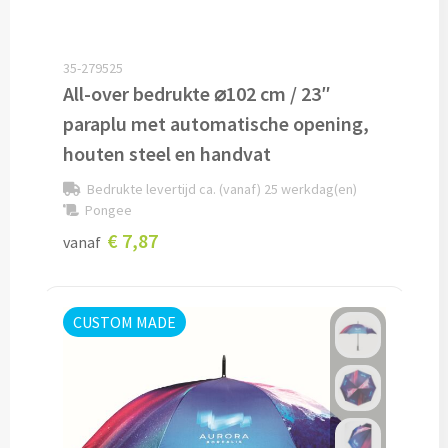
Home & Living
Wijnfles tasjes bedrukken
35-279525
Custom made dekens & plaids
Opbergtasjes & Kadotasjes bedrukken
All-over bedrukte ⌀102 cm / 23″
Custom made keukenschorten
paraplu met automatische opening,
Alle tassen
houten steel en handvat
Custom made onderzetters
Bedrukte levertijd ca. (vanaf) 25 werkdag(en)
Pongee
Eten & Drinken
Custom made plantjes & zaadpapier
€ 7,87
vanaf
Drinkflessen & Waterflesjes
Overig
Drink- & Waterflessen bedrukken
CUSTOM MADE
Overig
Drinkflessen met karabijnhaak
Custom made paraplu's
Glazen drinkflessen bedrukken
Custom made drinkflessen