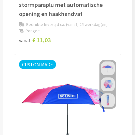
stormparaplu met automatische
opening en haakhandvat
Kleding, Caps & Mutsen
Bedrukte levertijd ca. (vanaf) 25 werkdag(en)
Pongee
Shirts & Hoodies
€ 11,03
vanaf
T-shirts bedrukken
Polo shirts bedrukken
CUSTOM MADE
Hoodies bedrukken
Alle textiel artikelen
Bodywarmers & Jassen
Bodywarmers bedrukken