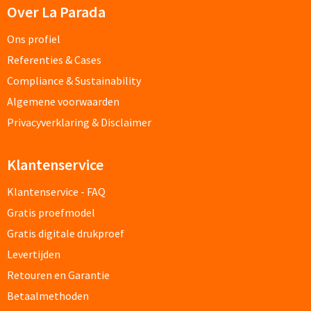
Over La Parada
Alle reisartikelen
Ons profiel
Auto artikelen
Referenties & Cases
Compliance & Sustainability
Auto telefoonhouders bedrukken
Algemene voorwaarden
Privacyverklaring & Disclaimer
Reisbekers & Thermobekers bedrukken
Auto organizers bedrukken
Klantenservice
Klantenservice - FAQ
Veiligheidshamersbedrukken
Gratis proefmodel
IJskrabbers bedrukken
Gratis digitale drukproef
Levertijden
Parkeerschijven bedrukken
Retouren en Garantie
Betaalmethoden
Auto zonneschermen bedrukken