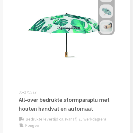
Pepernoten & Strooigoed
Schrijfwaren & Kantoorartikelen
Pennen
Balpennen bedrukken
Houten balpennen bedrukken
Touchpennen bedrukken
35-279527
All-over bedrukte stormparaplu met
Luxe pennen bedrukken
houten handvat en automaat
Alle schrijfwaren & pennen
Bedrukte levertijd ca. (vanaf) 25 werkdag(en)
Pongee
Overige schrijfwaren