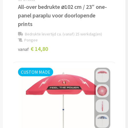
All-over bedrukte ⌀102 cm / 23″ one-
Technologie
panel paraplu voor doorlopende
prints
Opladers
Bedrukte levertijd ca. (vanaf) 25 werkdag(en)
Pongee
Powerbanks bedrukken
€ 14,80
vanaf
Draadloze powerbanks bedrukken
Draadloze opladers bedrukken
CUSTOM MADE
Solar powerbanks bedrukken
USB oplaadstekkers bedrukken
Reisladers & Reisstekkers bedrukken
USB autoladers