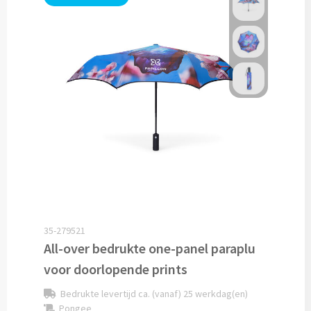
Custom made sokken
Custom made mutsen & sjaals
Mutsen, Sjaals & Handschoenen
Mutsen bedrukken
Sjaals bedrukken
Colsjaals bedrukken
Bandana's & Hoofdbanden bedrukken
35-279521
All-over bedrukte one-panel paraplu
Wintersets bedrukken
voor doorlopende prints
Bedrukte levertijd ca. (vanaf) 25 werkdag(en)
Handschoenen bedrukken
Pongee