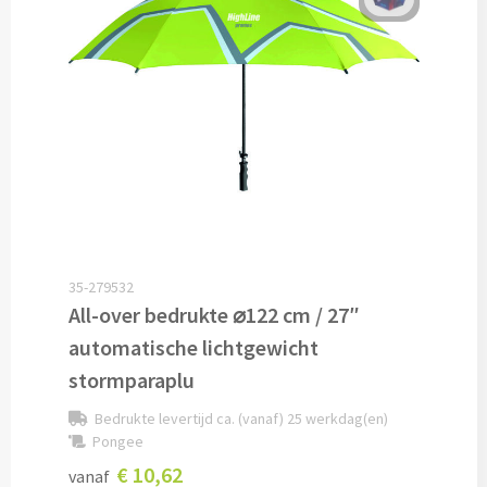
Papier- & Memohouders bedrukken
Pen etui's bedrukken
Pennenhouders bedrukken
Overige bureau artikelen
Paraplu's & Poncho's
35-279532
All-over bedrukte ⌀122 cm / 27″
Paraplu's
automatische lichtgewicht
Handmatige paraplu's bedrukken
stormparaplu
Bedrukte levertijd ca. (vanaf) 25 werkdag(en)
Automatische paraplu's bedrukken
Pongee
€ 10,62
vanaf
Stormparaplu's bedrukken