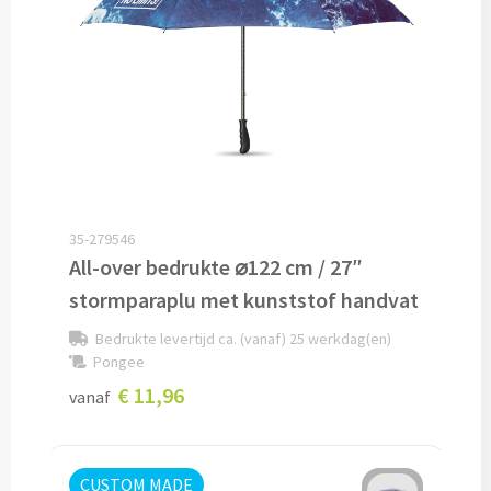
Caps bedrukken
Zonnehoedjes bedrukken
Zonnekleppen bedrukken
Hoedenbanden bedrukken
35-279546
All-over bedrukte ⌀122 cm / 27″
Custom made
stormparaplu met kunststof handvat
Custom made kleding
Bedrukte levertijd ca. (vanaf) 25 werkdag(en)
Pongee
Custom made caps
€ 11,96
vanaf
Custom made zonnehoedjes
Custom made bandana's
CUSTOM MADE