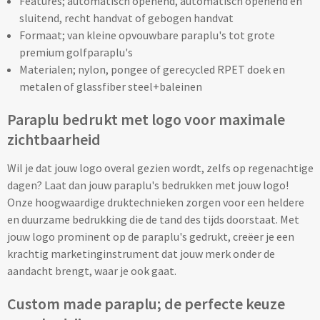
Features; automatisch openend, automatisch openend en
sluitend, recht handvat of gebogen handvat
Verpleegster horloges bedrukken
Formaat; van kleine opvouwbare paraplu's tot grote
premium golfparaplu's
Bureauklokken bedrukken
Materialen; nylon, pongee of gerecycled RPET doek en
metalen of glassfiber steel+baleinen
Wekkers bedrukken
Paraplu bedrukt met logo voor maximale
Wandklokken bedrukken
zichtbaarheid
Custom made
Wil je dat jouw logo overal gezien wordt, zelfs op regenachtige
dagen? Laat dan jouw paraplu's bedrukken met jouw logo!
Custom made opladers & oplaadkabels
Onze hoogwaardige druktechnieken zorgen voor een heldere
en duurzame bedrukking die de tand des tijds doorstaat. Met
Custom made telefoon accessoires
jouw logo prominent op de paraplu's gedrukt, creëer je een
krachtig marketinginstrument dat jouw merk onder de
Custom made webcam covers
aandacht brengt, waar je ook gaat.
Custom made paraplu; de perfecte keuze
Custom made USB sticks