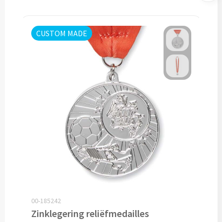
Lunch
CUSTOM MADE
Lunchboxen bedrukken
Lunchbekers bedrukken
Voedselcontainers bedrukken
Saladeboxen bedrukken
Snoep
Pepermunt bedrukken
Snoeppotten bedrukken
00-185242
Zinklegering reliëfmedailles
Snoepblikken bedrukken