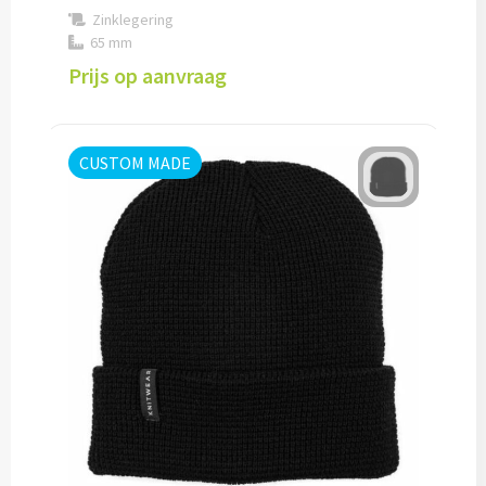
Zinklegering
Snoep bedrukken
65 mm
Prijs op aanvraag
Lollies bedrukken
Chocolade & Bonbons bedrukken
CUSTOM MADE
Kauwgom bedrukken
Alle snoep artikelen
Koeken & Chips
Koekjes bedrukken
Brievenbus taarten
Chips & Nootjes bedrukken