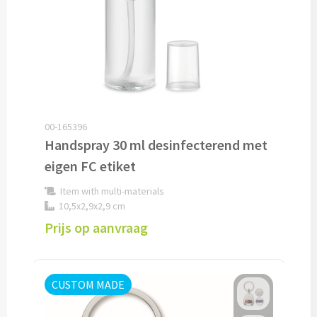
Drinkglazen & Theeglazen bedrukken
Dubbelwandige glazen bedrukken
Wijn- & Champagneglazen bedrukken
Bierglazen bedrukken
00-165396
Wijnkaraffen bedrukken
Handspray 30 ml desinfecterend met
eigen FC etiket
Waterkaraffen bedrukken
Item with multi-materials
10,5x2,9x2,9 cm
Alle glazen
Prijs op aanvraag
Overige drinkwaren
Wijngeschenken bedrukken
CUSTOM MADE
Drinksets bedrukken