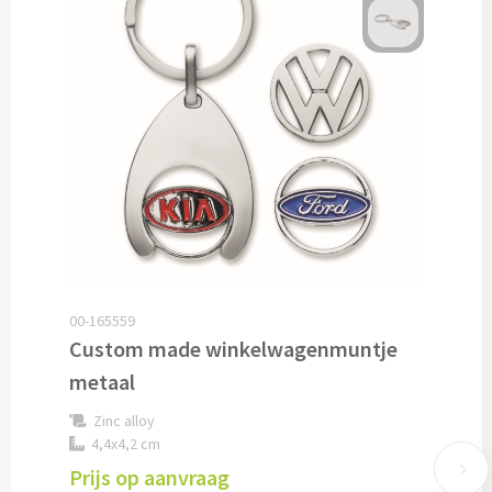
Cocktailsets bedrukken
Heupflesjes bedrukken
Proteine shakers bedrukken
IJsblokjes bedrukken
Rietjes bedrukken
Alle drinkwaren
00-165559
Custom made winkelwagenmuntje
Custom made
metaal
Zinc alloy
Custom made drinkflessen
4,4x4,2 cm
Prijs op aanvraag
Custom made IZY Bottles