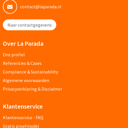
contact@laparada.nl
Potloden bedrukken
Naar contactgegevens
Markeerstiften bedrukken
Kinderschrijfwaren bedrukken
Over La Parada
Stoepkrijt bedrukken
Ons profiel
Referenties & Cases
Waskrijtjes bedrukken
Compliance & Sustainability
Algemene voorwaarden
Notitieboekjes & Schrijfmappen
Privacyverklaring & Disclaimer
Notitieboekjes bedrukken
Klantenservice
Notitieblokken bedrukken
Klantenservice - FAQ
Schrijfmappen bedrukken
Gratis proefmodel