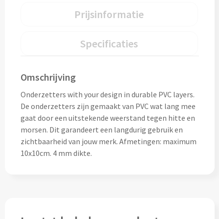
Home & Living
Prijsinformatie
Wijnfles tasjes bedrukken
Custom made dekens & plaids
Specificaties
Opbergtasjes & Kadotasjes bedrukken
Custom made keukenschorten
Alle tassen
Omschrijving
Custom made onderzetters
Onderzetters with your design in durable PVC layers.
Eten & Drinken
De onderzetters zijn gemaakt van PVC wat lang mee
Custom made plantjes & zaadpapier
gaat door een uitstekende weerstand tegen hitte en
Drinkflessen & Waterflesjes
morsen. Dit garandeert een langdurig gebruik en
zichtbaarheid van jouw merk. Afmetingen: maximum
Overig
Drink- & Waterflessen bedrukken
10x10cm. 4 mm dikte.
Overig
Drinkflessen met karabijnhaak
Custom made paraplu's
Glazen drinkflessen bedrukken
Custom made drinkflessen