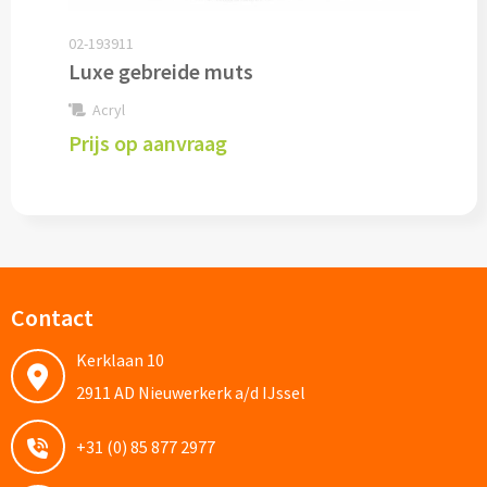
Pepernoten & Strooigoed
02-193911
Luxe gebreide muts
Schrijfwaren & Kantoorartikelen
Acryl
Prijs op aanvraag
Pennen
Balpennen bedrukken
Houten balpennen bedrukken
Contact
Touchpennen bedrukken
Kerklaan 10
Luxe pennen bedrukken
2911 AD Nieuwerkerk a/d IJssel
Alle schrijfwaren & pennen
+31 (0) 85 877 2977
Overige schrijfwaren