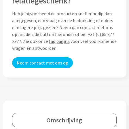
relatiegeschenk?
Custom made (regen)poncho's
Moleskine
Picknicktassen bedrukken
Heb je bijvoorbeeld de producten sneller nodig dan
aangegeven, een vraag over de bedrukking of elders
Parker
Picknickmanden bedrukken
een lagere prijs gezien? Neem dan contact met ons
Kantoor
op middels de button hieronder of bel +31 (0) 85 877
Stilolinea
2977. Zie ook onze
faq pagina
voor veel voorkomende
Plunjezakken bedrukken
Kantoor
vragen en antwoorden.
Overige tassen
Custom made muismatten
Alle categoriën
Neem contact met ons op
Autotassen bedrukken
Custom made notes & notitieboekjes
Alle categoriën
Crossbody tassen bedrukken
Custom made webcam covers
Sagaform
Fietstassen bedrukken
Custom made USB sticks
Swiss Peak
Heuptassen bedrukken
Vinga
Omschrijving
Home & Living
Toilettassen bedrukken
XD Design