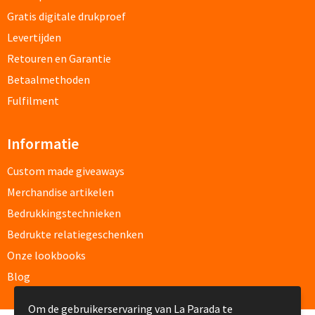
Gratis digitale drukproef
Documentmappen bedrukken
Levertijden
Retouren en Garantie
Klemborden bedrukken
Betaalmethoden
Memo's
Fulfilment
Memoblaadjes bedrukken
Informatie
Memo boekjes bedrukken
Custom made giveaways
Merchandise artikelen
Memo sets bedrukken
Bedrukkingstechnieken
Kubusblokken bedrukken
Bedrukte relatiegeschenken
Onze lookbooks
Custom made
Blog
Custom made notitieboekjes
Om de gebruikerservaring van La Parada te