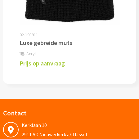
Pepernoten & Strooigoed
Schrijfwaren & Kantoorartikelen
02-193911
Luxe gebreide muts
Pennen
Acryl
Balpennen bedrukken
Prijs op aanvraag
Houten balpennen bedrukken
Touchpennen bedrukken
Luxe pennen bedrukken
Contact
Alle schrijfwaren & pennen
Kerklaan 10
2911 AD Nieuwerkerk a/d IJssel
Overige schrijfwaren