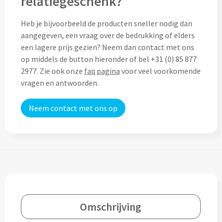
relatiegeschenk?
Custom made (regen)poncho's
Moleskine
Picknicktassen bedrukken
Heb je bijvoorbeeld de producten sneller nodig dan
aangegeven, een vraag over de bedrukking of elders
Parker
Picknickmanden bedrukken
een lagere prijs gezien? Neem dan contact met ons
Kantoor
op middels de button hieronder of bel +31 (0) 85 877
Stilolinea
2977. Zie ook onze
faq pagina
voor veel voorkomende
Plunjezakken bedrukken
Kantoor
vragen en antwoorden.
Overige tassen
Custom made muismatten
Alle categoriën
Neem contact met ons op
Autotassen bedrukken
Custom made notes & notitieboekjes
Alle categoriën
Crossbody tassen bedrukken
Custom made webcam covers
Sagaform
Fietstassen bedrukken
Custom made USB sticks
Swiss Peak
Heuptassen bedrukken
Vinga
Omschrijving
Home & Living
Toilettassen bedrukken
XD Design