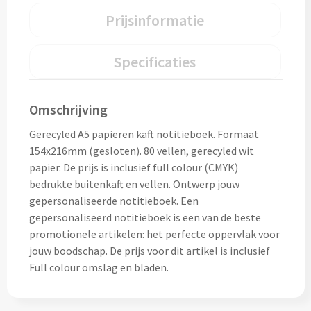
Home & Living
Prijsinformatie
Wijnfles tasjes bedrukken
Custom made dekens & plaids
Specificaties
Opbergtasjes & Kadotasjes bedrukken
Custom made keukenschorten
Alle tassen
Omschrijving
Custom made onderzetters
Gerecyled A5 papieren kaft notitieboek. Formaat
Eten & Drinken
154x216mm (gesloten). 80 vellen, gerecyled wit
Custom made plantjes & zaadpapier
papier. De prijs is inclusief full colour (CMYK)
Drinkflessen & Waterflesjes
bedrukte buitenkaft en vellen. Ontwerp jouw
gepersonaliseerde notitieboek. Een
Overig
Drink- & Waterflessen bedrukken
gepersonaliseerd notitieboek is een van de beste
promotionele artikelen: het perfecte oppervlak voor
Overig
Drinkflessen met karabijnhaak
jouw boodschap. De prijs voor dit artikel is inclusief
Full colour omslag en bladen.
Custom made paraplu's
Glazen drinkflessen bedrukken
Custom made drinkflessen