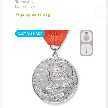
Zinc alloy
4,4x4,2 cm
Lunch
Prijs op aanvraag
Lunchboxen bedrukken
Lunchbekers bedrukken
CUSTOM MADE
Voedselcontainers bedrukken
Saladeboxen bedrukken
Snoep
Pepermunt bedrukken
Snoeppotten bedrukken
Snoepblikken bedrukken