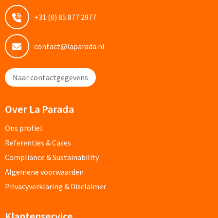
+31 (0) 85 877 2977
Potloden bedrukken
Markeerstiften bedrukken
contact@laparada.nl
Kinderschrijfwaren bedrukken
Naar contactgegevens
Stoepkrijt bedrukken
Over La Parada
Waskrijtjes bedrukken
Ons profiel
Notitieboekjes & Schrijfmappen
Referenties & Cases
Compliance & Sustainability
Notitieboekjes bedrukken
Algemene voorwaarden
Privacyverklaring & Disclaimer
Notitieblokken bedrukken
Schrijfmappen bedrukken
Klantenservice