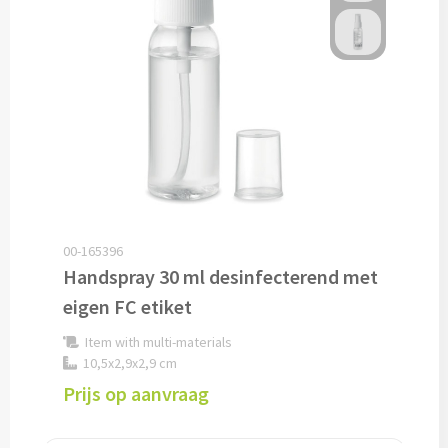
Drinkglazen & Theeglazen bedrukken
Dubbelwandige glazen bedrukken
Wijn- & Champagneglazen bedrukken
Bierglazen bedrukken
Wijnkaraffen bedrukken
Waterkaraffen bedrukken
00-165396
Handspray 30 ml desinfecterend met
Alle glazen
eigen FC etiket
Item with multi-materials
Overige drinkwaren
10,5x2,9x2,9 cm
Prijs op aanvraag
Wijngeschenken bedrukken
Drinksets bedrukken