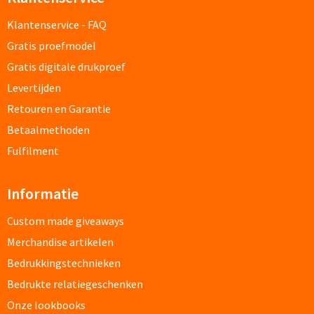
Klantenservice - FAQ
Documentmappen bedrukken
Gratis proefmodel
Klemborden bedrukken
Gratis digitale drukproef
Levertijden
Memo's
Retouren en Garantie
Memoblaadjes bedrukken
Betaalmethoden
Fulfilment
Memo boekjes bedrukken
Informatie
Memo sets bedrukken
Custom made giveaways
Kubusblokken bedrukken
Merchandise artikelen
Bedrukkingstechnieken
Custom made
Bedrukte relatiegeschenken
Custom made notitieboekjes
Onze lookbooks