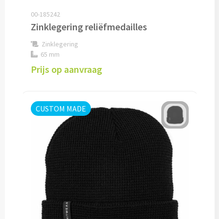
Snoep bedrukken
00-185242
Zinklegering reliëfmedailles
Lollies bedrukken
Zinklegering
65 mm
Chocolade & Bonbons bedrukken
Prijs op aanvraag
Kauwgom bedrukken
CUSTOM MADE
Alle snoep artikelen
Koeken & Chips
Koekjes bedrukken
Brievenbus taarten
Chips & Nootjes bedrukken