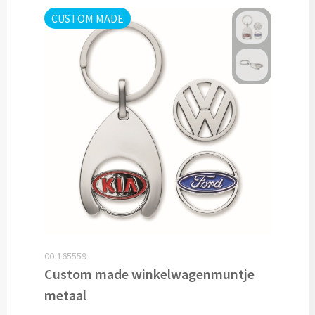
CUSTOM MADE
Cocktailsets bedrukken
Heupflesjes bedrukken
Proteine shakers bedrukken
IJsblokjes bedrukken
Rietjes bedrukken
Alle drinkwaren
Custom made
00-165559
Custom made drinkflessen
Custom made winkelwagenmuntje
metaal
Custom made IZY Bottles