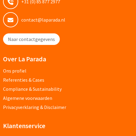
+31 (0) 85 877 2977
Documentmappen bedrukken
contact@laparada.nl
Klemborden bedrukken
Naar contactgegevens
Memo's
Memoblaadjes bedrukken
Over La Parada
Memo boekjes bedrukken
Ons profiel
Referenties & Cases
Memo sets bedrukken
Compliance & Sustainability
Algemene voorwaarden
Kubusblokken bedrukken
Privacyverklaring & Disclaimer
Custom made
Klantenservice
Custom made notitieboekjes