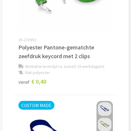
Cocktailsets bedrukken
Heupflesjes bedrukken
35-273953
Proteine shakers bedrukken
Polyester Pantone-gematchte
zeefdruk keycord met 2 clips
IJsblokjes bedrukken
Bedrukte levertijd ca. (vanaf) 10 werkdag(en)
Rietjes bedrukken
Vlak polyester
€ 0,40
vanaf
Alle drinkwaren
Custom made
CUSTOM MADE
Custom made drinkflessen
Custom made IZY Bottles