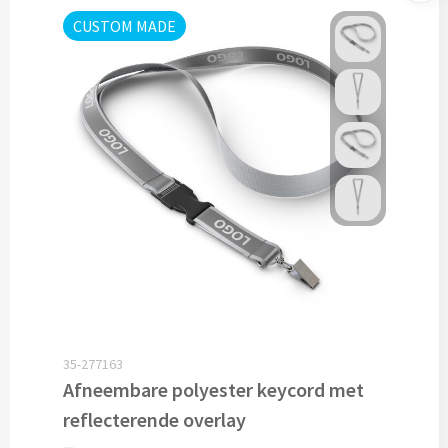
CUSTOM MADE
Snoep bedrukken
Lollies bedrukken
Chocolade & Bonbons bedrukken
Kauwgom bedrukken
Alle snoep artikelen
Koeken & Chips
Koekjes bedrukken
35-277163
Brievenbus taarten
Afneembare polyester keycord met
reflecterende overlay
Chips & Nootjes bedrukken