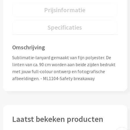
Thermosflessen bedrukken
Prijsinformatie
Custom made knuffels
Sportflessen & Bidons bedrukken
Custom made (bad)slippers
Specificaties
Opvouwbare drinkflessen bedrukken
Custom made opblaas artikelen
Waterflesjes bedrukken
Omschrijving
Custom made voetballen & frisbees
Sublimatie‑lanyard gemaakt van fijn polyester. De
Mokken & Bekers
linten van ca. 90 cm worden aan beide zijden bedrukt
Custom made auto zonneschermen
met jouw full‑colour ontwerp en fotografische
Reis- & Thermosbekers bedrukken
afbeeldingen. - ML1104-Safety breakaway
Mokken & Kopjes bedrukken
Offerte + Visual opvragen
Bekers bedrukken
Offerte + Visual opvragen
Laatst bekeken producten
Drinkglazen & Karaffen
Vraag
hier
vrijblijvend je offerte + digitale visual op