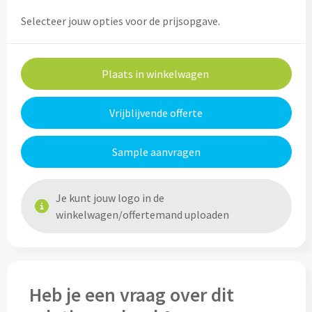
Custom made (regen)poncho's
Moleskine
Selecteer jouw opties voor de prijsopgave.
Picknicktassen bedrukken
Parker
Picknickmanden bedrukken
Kantoor
Plaats in winkelwagen
Stilolinea
Plunjezakken bedrukken
Kantoor
Vrijblijvende offerte
Overige tassen
Custom made muismatten
Alle categoriën
Sample aanvragen
Autotassen bedrukken
Custom made notes & notitieboekjes
Alle categoriën
Je kunt jouw logo in de
Crossbody tassen bedrukken
Custom made webcam covers
Sagaform
winkelwagen/offertemand uploaden
Fietstassen bedrukken
Custom made USB sticks
Swiss Peak
Heuptassen bedrukken
Vinga
Heb je een vraag over dit
Home & Living
Toilettassen bedrukken
XD Design