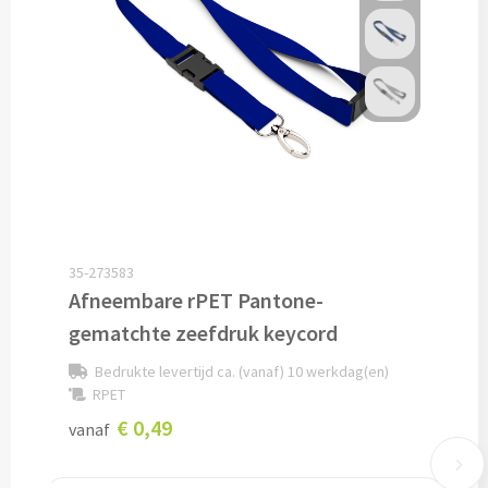
Lunch
Lunchboxen bedrukken
Lunchbekers bedrukken
Voedselcontainers bedrukken
Saladeboxen bedrukken
35-273583
Afneembare rPET Pantone-
Snoep
gematchte zeefdruk keycord
Pepermunt bedrukken
Bedrukte levertijd ca. (vanaf) 10 werkdag(en)
RPET
Snoeppotten bedrukken
€ 0,49
vanaf
Snoepblikken bedrukken