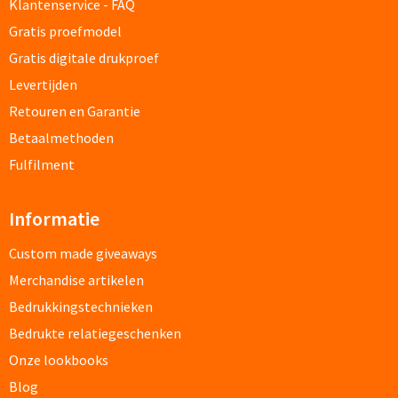
Klantenservice - FAQ
Custom made schrijfblokken
Gratis proefmodel
Gratis digitale drukproef
Custom made memoblaadjes
Levertijden
Retouren en Garantie
Custom made muismatten
Betaalmethoden
Kantoor artikelen
Fulfilment
Agenda's bedrukken
Informatie
Bureau onderleggers bedrukken
Custom made giveaways
Merchandise artikelen
Bureaulampen bedrukken
Bedrukkingstechnieken
Linialen bedrukken
Bedrukte relatiegeschenken
Onze lookbooks
Muismatten bedrukken
Blog