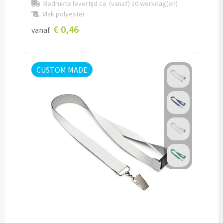
Bedrukte levertijd ca. (vanaf) 10 werkdag(en)
Pepernoten & Strooigoed
Vlak polyester
€ 0,46
vanaf
Schrijfwaren & Kantoorartikelen
CUSTOM MADE
Pennen
Balpennen bedrukken
Houten balpennen bedrukken
Touchpennen bedrukken
Luxe pennen bedrukken
Alle schrijfwaren & pennen
Overige schrijfwaren