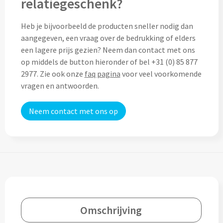
relatiegeschenk?
Home & Living
Wijnfles tasjes bedrukken
Heb je bijvoorbeeld de producten sneller nodig dan
Custom made dekens & plaids
aangegeven, een vraag over de bedrukking of elders
Opbergtasjes & Kadotasjes bedrukken
een lagere prijs gezien? Neem dan contact met ons
Custom made keukenschorten
op middels de button hieronder of bel +31 (0) 85 877
Alle tassen
2977. Zie ook onze
faq pagina
voor veel voorkomende
Custom made onderzetters
vragen en antwoorden.
Eten & Drinken
Custom made plantjes & zaadpapier
Neem contact met ons op
Drinkflessen & Waterflesjes
Overig
Drink- & Waterflessen bedrukken
Overig
Drinkflessen met karabijnhaak
Custom made paraplu's
Glazen drinkflessen bedrukken
Omschrijving
Custom made drinkflessen