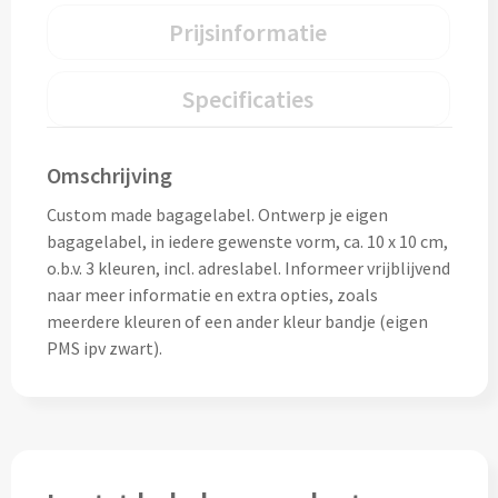
Home & Living
Prijsinformatie
Wijnfles tasjes bedrukken
Custom made dekens & plaids
Specificaties
Opbergtasjes & Kadotasjes bedrukken
Custom made keukenschorten
Alle tassen
Omschrijving
Custom made onderzetters
Custom made bagagelabel. Ontwerp je eigen
Eten & Drinken
bagagelabel, in iedere gewenste vorm, ca. 10 x 10 cm,
Custom made plantjes & zaadpapier
o.b.v. 3 kleuren, incl. adreslabel. Informeer vrijblijvend
Drinkflessen & Waterflesjes
naar meer informatie en extra opties, zoals
meerdere kleuren of een ander kleur bandje (eigen
Overig
Drink- & Waterflessen bedrukken
PMS ipv zwart).
Overig
Drinkflessen met karabijnhaak
Custom made paraplu's
Glazen drinkflessen bedrukken
Custom made drinkflessen