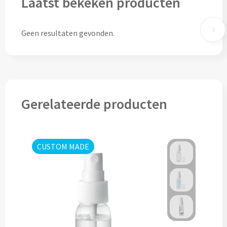
Laatst bekeken producten
Thermosflessen bedrukken
Custom made knuffels
Sportflessen & Bidons bedrukken
Geen resultaten gevonden.
Custom made (bad)slippers
Opvouwbare drinkflessen bedrukken
Custom made opblaas artikelen
Waterflesjes bedrukken
Custom made voetballen & frisbees
Gerelateerde producten
Mokken & Bekers
Custom made auto zonneschermen
Reis- & Thermosbekers bedrukken
CUSTOM MADE
Mokken & Kopjes bedrukken
Offerte + Visual opvragen
Bekers bedrukken
Offerte + Visual opvragen
Drinkglazen & Karaffen
Vraag
hier
vrijblijvend je offerte + digitale visual op