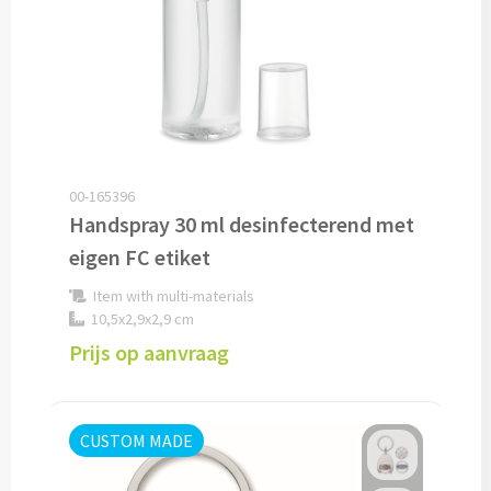
Drinkglazen & Theeglazen bedrukken
Dubbelwandige glazen bedrukken
Wijn- & Champagneglazen bedrukken
Bierglazen bedrukken
00-165396
Wijnkaraffen bedrukken
Handspray 30 ml desinfecterend met
eigen FC etiket
Waterkaraffen bedrukken
Item with multi-materials
10,5x2,9x2,9 cm
Alle glazen
Prijs op aanvraag
Overige drinkwaren
Wijngeschenken bedrukken
CUSTOM MADE
Drinksets bedrukken