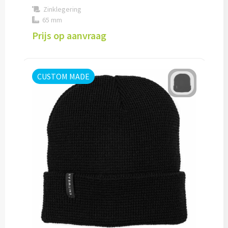
Zinklegering
Snoep bedrukken
65 mm
Prijs op aanvraag
Lollies bedrukken
Chocolade & Bonbons bedrukken
CUSTOM MADE
Kauwgom bedrukken
Alle snoep artikelen
Koeken & Chips
Koekjes bedrukken
Brievenbus taarten
Chips & Nootjes bedrukken