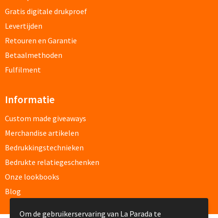
Gratis digitale drukproef
Documentmappen bedrukken
Levertijden
Retouren en Garantie
Klemborden bedrukken
Betaalmethoden
Memo's
Fulfilment
Memoblaadjes bedrukken
Informatie
Memo boekjes bedrukken
Custom made giveaways
Merchandise artikelen
Memo sets bedrukken
Bedrukkingstechnieken
Kubusblokken bedrukken
Bedrukte relatiegeschenken
Onze lookbooks
Custom made
Blog
Custom made notitieboekjes
Om de gebruikerservaring van La Parada te