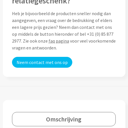
relatiegeschenk?
Custom made (regen)poncho's
Moleskine
Picknicktassen bedrukken
Heb je bijvoorbeeld de producten sneller nodig dan
aangegeven, een vraag over de bedrukking of elders
Parker
Picknickmanden bedrukken
een lagere prijs gezien? Neem dan contact met ons
Kantoor
op middels de button hieronder of bel +31 (0) 85 877
Stilolinea
2977. Zie ook onze
faq pagina
voor veel voorkomende
Plunjezakken bedrukken
Kantoor
vragen en antwoorden.
Overige tassen
Custom made muismatten
Alle categoriën
Neem contact met ons op
Autotassen bedrukken
Custom made notes & notitieboekjes
Alle categoriën
Crossbody tassen bedrukken
Custom made webcam covers
Sagaform
Fietstassen bedrukken
Custom made USB sticks
Swiss Peak
Heuptassen bedrukken
Vinga
Omschrijving
Home & Living
Toilettassen bedrukken
XD Design