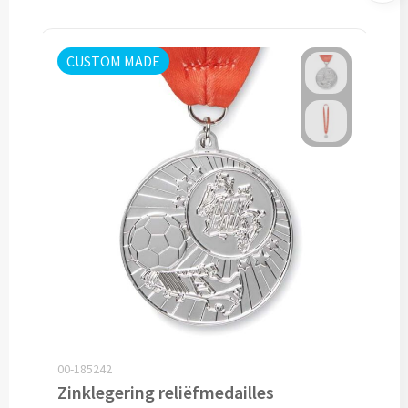
Lunch
CUSTOM MADE
Lunchboxen bedrukken
Lunchbekers bedrukken
Voedselcontainers bedrukken
Saladeboxen bedrukken
Snoep
Pepermunt bedrukken
Snoeppotten bedrukken
00-185242
Zinklegering reliëfmedailles
Snoepblikken bedrukken