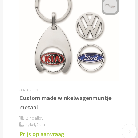
Cocktailsets bedrukken
Heupflesjes bedrukken
Proteine shakers bedrukken
IJsblokjes bedrukken
Rietjes bedrukken
Alle drinkwaren
00-165559
Custom made winkelwagenmuntje
Custom made
metaal
Zinc alloy
Custom made drinkflessen
4,4x4,2 cm
Prijs op aanvraag
Custom made IZY Bottles