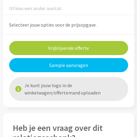
Custom made rugtassen
Custom made anti-stress artikelen
Technologie & Gereedschap
Of kies een ander aantal:
Pasen
Custom made shoppers
Fresh 'n Rebel
Sinterklaas
Selecteer jouw opties voor de prijsopgave.
Kleding & Accessoires
Custom made strandtassen
GEAR X
Sportevenementen
Kleding & Accessoires
Custom made reis- & toillettasjes
SKROSS
Vrijblijvende offerte
Valentijn
Custom made kleding
Sport & Recreatie
Urban Vitamin
Sample aanvragen
Winter
Custom made sokken
Sporttassen bedrukken
Victorinox
Zomer
Custom made bandana's & hoofdbanden
Je kunt jouw logo in de
Strandtassen bedrukken
winkelwagen/offertemand uploaden
Xtorm
Custom made zonnehoedjes & zonnekleppen
Waterbestendige tassen bedrukken
Custom made caps
Schrijfwaren & Notitieboekjes
Koeltassen bedrukken
Heb je een vraag over dit
Custom made mutsen & sjaals
Schrijfwaren & Notitieboekjes
Koelboxen bedrukken