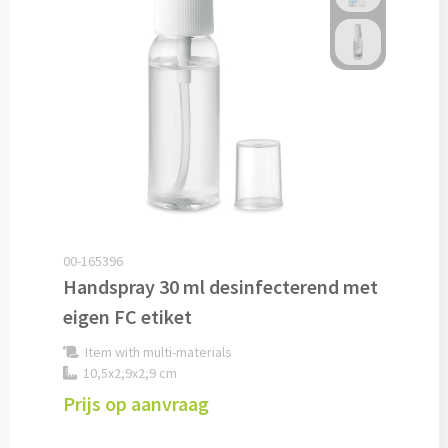
Drinkglazen & Theeglazen bedrukken
Dubbelwandige glazen bedrukken
Wijn- & Champagneglazen bedrukken
Bierglazen bedrukken
Wijnkaraffen bedrukken
Waterkaraffen bedrukken
00-165396
Handspray 30 ml desinfecterend met
Alle glazen
eigen FC etiket
Overige drinkwaren
Item with multi-materials
10,5x2,9x2,9 cm
Wijngeschenken bedrukken
Prijs op aanvraag
Drinksets bedrukken