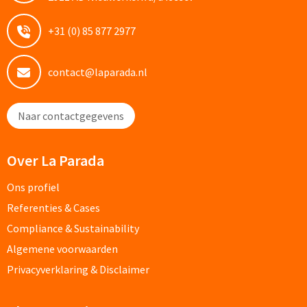
Potloden bedrukken
+31 (0) 85 877 2977
Markeerstiften bedrukken
contact@laparada.nl
Kinderschrijfwaren bedrukken
Naar contactgegevens
Stoepkrijt bedrukken
Over La Parada
Waskrijtjes bedrukken
Ons profiel
Notitieboekjes & Schrijfmappen
Referenties & Cases
Compliance & Sustainability
Notitieboekjes bedrukken
Algemene voorwaarden
Notitieblokken bedrukken
Privacyverklaring & Disclaimer
Schrijfmappen bedrukken