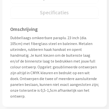
Home & Living
Wijnfles tasjes bedrukken
Specificaties
Custom made dekens & plaids
Opbergtasjes & Kadotasjes bedrukken
Omschrijving
Custom made keukenschorten
Alle tassen
Dubbellaags omkeerbare paraplu. 23 inch (dia.
Custom made onderzetters
105cm) met fiberglass steel en baleinen. Metalen
uiteinden, rubberen haak handvat en opent
Eten & Drinken
Custom made plantjes & zaadpapier
handmatig. Je kunt kiezen om de buitenste laag
en/of de binnenste laag te bedrukken met jouw full
Drinkflessen & Waterflesjes
colour ontwerp. Opgelet: gesublimeerde ontwerpen
Overig
zijn altijd in CMYK kleuren en bedrukt op een wit
Drink- & Waterflessen bedrukken
doek. Ontwerpen die twee of meerdere aansluitende
Overig
panelen beslaan, kunnen niet exact aangesloten zijn;
Drinkflessen met karabijnhaak
onze tolerantie is 0,5-1,5cm afhankelijk van het
Custom made paraplu's
ontwerp.
Glazen drinkflessen bedrukken
Custom made drinkflessen