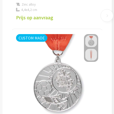
Zinc alloy
Lunch
4,4x4,2 cm
Prijs op aanvraag
Lunchboxen bedrukken
Lunchbekers bedrukken
CUSTOM MADE
Voedselcontainers bedrukken
Saladeboxen bedrukken
Snoep
Pepermunt bedrukken
Snoeppotten bedrukken
Snoepblikken bedrukken