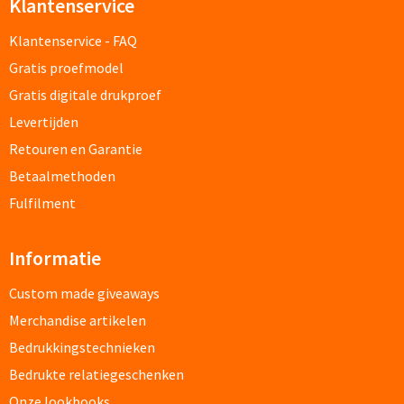
Klantenservice
Documentmappen bedrukken
Klantenservice - FAQ
Gratis proefmodel
Klemborden bedrukken
Gratis digitale drukproef
Memo's
Levertijden
Retouren en Garantie
Memoblaadjes bedrukken
Betaalmethoden
Fulfilment
Memo boekjes bedrukken
Memo sets bedrukken
Informatie
Custom made giveaways
Kubusblokken bedrukken
Merchandise artikelen
Custom made
Bedrukkingstechnieken
Bedrukte relatiegeschenken
Custom made notitieboekjes
Onze lookbooks