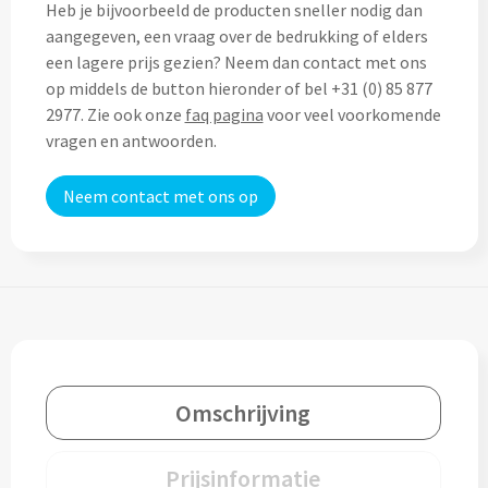
Heb je bijvoorbeeld de producten sneller nodig dan
Custom made (regen)poncho's
Moleskine
aangegeven, een vraag over de bedrukking of elders
Picknicktassen bedrukken
een lagere prijs gezien? Neem dan contact met ons
Parker
op middels de button hieronder of bel +31 (0) 85 877
Picknickmanden bedrukken
Kantoor
2977. Zie ook onze
faq pagina
voor veel voorkomende
Stilolinea
vragen en antwoorden.
Plunjezakken bedrukken
Kantoor
Neem contact met ons op
Overige tassen
Custom made muismatten
Alle categoriën
Autotassen bedrukken
Custom made notes & notitieboekjes
Alle categoriën
Crossbody tassen bedrukken
Custom made webcam covers
Sagaform
Fietstassen bedrukken
Custom made USB sticks
Swiss Peak
Omschrijving
Heuptassen bedrukken
Vinga
Home & Living
Prijsinformatie
Toilettassen bedrukken
XD Design