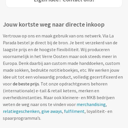
Custom made (regen)poncho's
Moleskine
Picknicktassen bedrukken
Parker
Jouw kortste weg naar directe inkoop
Picknickmanden bedrukken
Kantoor
Vertrouw op ons en maak gebruik van ons netwerk. Via La
Stilolinea
Plunjezakken bedrukken
Parada bestel je direct bij de bron. Je bent verzekerd van de
Kantoor
laagste prijs en de hoogste flexibiliteit. Wij produceren
Overige tassen
voornamelijk in het Verre Oosten maar ook steeds meer in
Custom made muismatten
Alle categoriën
Europa. Denk daarbij aan custom made handdoeken, custom
Autotassen bedrukken
made sokken, bedrukte notitieboekjes, etc. We werken jouw
Custom made notes & notitieboekjes
Alle categoriën
idee uit tot een volwaardig product, volledig gecertificeerd en
Crossbody tassen bedrukken
voor
de beste prijs
. Tot onze opdrachtgevers behoren
Custom made webcam covers
Sagaform
(internationale) e-tail & retail ketens, merken en
Fietstassen bedrukken
overheidsinstanties. Maar ook kleinere- en MKB bedrijven
Custom made USB sticks
Swiss Peak
weten de weg naar ons te vinden voor
merchandising
,
relatiegeschenken
Heuptassen bedrukken
,
give aways
,
fulfilment
, loyaliteit- en
Vinga
spaarprogramma’s.
Home & Living
Toilettassen bedrukken
XD Design