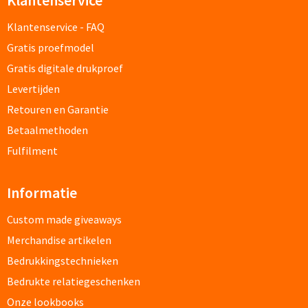
Klantenservice
Klantenservice - FAQ
Cocktailsets bedrukken
Gratis proefmodel
Heupflesjes bedrukken
Gratis digitale drukproef
Levertijden
Proteine shakers bedrukken
Retouren en Garantie
Betaalmethoden
IJsblokjes bedrukken
Fulfilment
Rietjes bedrukken
Informatie
Alle drinkwaren
Custom made giveaways
Custom made
Merchandise artikelen
Bedrukkingstechnieken
Custom made drinkflessen
Bedrukte relatiegeschenken
Custom made IZY Bottles
Onze lookbooks