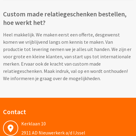
Thermosflessen bedrukken
Custom made knuffels
Custom made relatiegeschenken bestellen,
Sportflessen & Bidons bedrukken
hoe werkt het?
Custom made (bad)slippers
Opvouwbare drinkflessen bedrukken
Heel makkelijk. We maken eerst een offerte, desgewenst
komen we vrijblijvend langs om kennis te maken. Van
Custom made opblaas artikelen
Waterflesjes bedrukken
productie tot levering nemen we je alles uit handen. We zijn er
voor grote en kleine klanten, van start ups tot internationale
Custom made voetballen & frisbees
Mokken & Bekers
merken. Ervaar ook de kracht van custom made
relatiegeschenken. Maak indruk, val op en wordt onthouden!
Custom made auto zonneschermen
Reis- & Thermosbekers bedrukken
We informeren je graag over de mogelijkheden.
Mokken & Kopjes bedrukken
Offerte + Visual opvragen
Bekers bedrukken
Offerte + Visual opvragen
Contact
Drinkglazen & Karaffen
Kerklaan 10
Vraag
hier
vrijblijvend je offerte + digitale visual op
2911 AD Nieuwerkerk a/d IJssel