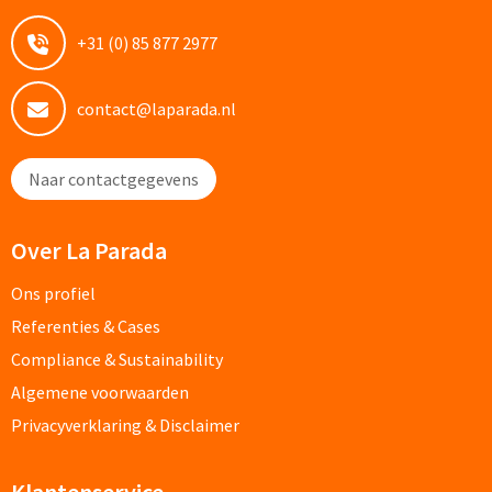
Drinkglazen & Theeglazen bedrukken
+31 (0) 85 877 2977
Dubbelwandige glazen bedrukken
contact@laparada.nl
Wijn- & Champagneglazen bedrukken
Bierglazen bedrukken
Naar contactgegevens
Wijnkaraffen bedrukken
Over La Parada
Waterkaraffen bedrukken
Ons profiel
Alle glazen
Referenties & Cases
Compliance & Sustainability
Overige drinkwaren
Algemene voorwaarden
Privacyverklaring & Disclaimer
Wijngeschenken bedrukken
Drinksets bedrukken