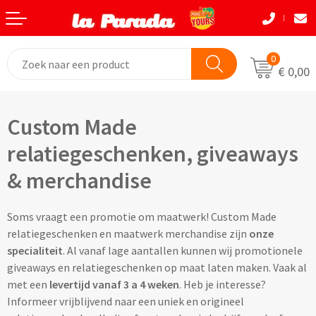
Terug
Terug
Terug
Terug
Terug
Terug
Eten & Drinkwaren
Tassen
Tassen
Autobedrijven
Natuurlijke materialen
Back to School
0
€ 0,00
Bouw
Beurzen
Eten & Drinkwaren
Boodshappentassen
Tassen
Natuurlijke materialen
Custom Made
Festivals
Brievenbusgeschenken
Boodschappentassen bedrukken
Custom made shoppers
Avira
Acaciahout
relatiegeschenken, giveaways
Gadget liefhebbers
Dag van de Zorg
Jute tassen bedrukken
Custom made papieren tasjes
Black+Blum
Bamboe
& merchandise
Eindejaar
Horeca
Katoenen tassen bedrukken
Custom made strandtassen & drybags
BOSKA
Fairtrade katoen
Soms vraagt een promotie om maatwerk! Custom Made
Goodiebags
Kinderopvang
Opvouwbare tassen bedrukken
Custom made rugtassen
CamelBak
FSC hout
relatiegeschenken en maatwerk merchandise zijn
onze
specialiteit
. Al vanaf lage aantallen kunnen wij promotionele
Herfst
Kookliefhebbers
Papieren tassen bedrukken
Custom made koeltassen
IZY Bottles
FSC papier
giveaways en relatiegeschenken op maat laten maken. Vaak al
met een
levertijd vanaf 3 a 4 weken
. Heb je interesse?
Makelaardij
Boodschappenmandjes bedrukken
Custom made (reis)toilettasjes & heuptasjes
Mepal
Glas
Informeer vrijblijvend naar een uniek en origineel
Kerst