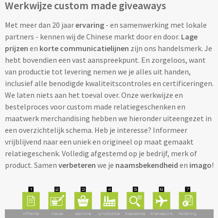
Werkwijze custom made giveaways
Home & Living
Wijnfles tasjes bedrukken
Met meer dan 20 jaar
ervaring
- en samenwerking met lokale
Custom made dekens & plaids
partners - kennen wij de Chinese markt door en door.
Lage
Opbergtasjes & Kadotasjes bedrukken
prijzen
en
korte communicatielijnen
zijn ons handelsmerk. Je
Custom made keukenschorten
hebt bovendien een vast aanspreekpunt. En zorgeloos, want
Alle tassen
van productie tot levering nemen we je alles uit handen,
Custom made onderzetters
inclusief alle benodigde kwaliteitscontroles en certificeringen.
We laten niets aan het toeval over. Onze werkwijze en
Eten & Drinken
Custom made plantjes & zaadpapier
bestelproces voor custom made relatiegeschenken en
maatwerk merchandising hebben we hieronder uiteengezet in
Drinkflessen & Waterflesjes
een overzichtelijk schema. Heb je interesse? Informeer
vrijblijvend naar een uniek en origineel op maat gemaakt
Overig
Drink- & Waterflessen bedrukken
relatiegeschenk. Volledig afgestemd op je bedrijf, merk of
product. Samen
verbeteren
we je
naamsbekendheid
en
imago
!
Overig
Drinkflessen met karabijnhaak
Custom made paraplu's
Glazen drinkflessen bedrukken
Custom made drinkflessen