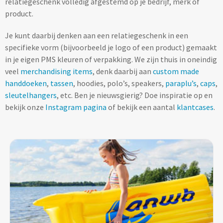
relatiegeschenk volledig afgestemd op je bedrijf, merk of
Lifestyle
Ocean Bottle
Hennep
Reistassen & Trolleys
product.
Kerst geschenken
Handdoeken & Strandlakens
Natuurliefhebbers
Reistassen bedrukken
Stanley
Jute
Je kunt daarbij denken aan een relatiegeschenk in een
Adventskalenders
Handdoeken & Strandlakens
specifieke vorm (bijvoorbeeld je logo of een product) gemaakt
Onderwijs
Duffeltassen bedrukken
Keramiek
in je eigen PMS kleuren of verpakking. We zijn thuis in oneindig
Kerstmokken & drinkflessen
Textiel
Custom made handdoeken & strandlakens
veel
merchandising items
, denk daarbij aan
custom made
Personeel & Onboarding
Trolleys bedrukken
Kurk
handdoeken
,
tassen
, hoodies, polo’s, speakers,
paraplu’s
,
caps
,
Kerstknuffels
sleutelhangers
, etc. Ben je nieuwsgierig? Doe inspiratie op en
Textiel
Schoonheidssalons
Organisch katoen
bekijk onze
Zakelijke tassen
Instagram pagina
of bekijk een aantal
klantcases
.
Give-Aways
Kersttruien
Elevate
Sport & Fitness
Laptop & Tablet tassen bedrukken
Steenpapier
Give-Aways
Kerstmutsen
Iqoniq
Tandartsen
Laptop & Tablet hoezen bedrukken
Custom made sleutelhangers
Kerstkaarsen
Gerecyclede materialen
Toerisme
Laptop rugzakken bedrukken
Home & Living
Custom made zadelhoesjes
Kerstsokken
Gerecyclede materialen
Transport
Documenttassen bedrukken
Custom made medailles
Home & Living
Kerstgadgets
Gerecycled aluminium