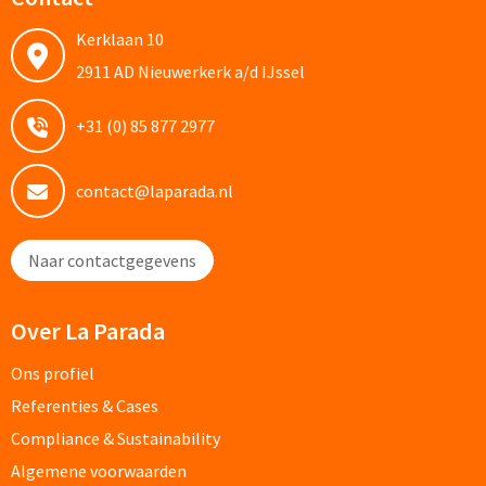
Custom made schrijfblokken
Kerklaan 10
2911 AD Nieuwerkerk a/d IJssel
Custom made memoblaadjes
+31 (0) 85 877 2977
Custom made muismatten
Kantoor artikelen
contact@laparada.nl
Agenda's bedrukken
Naar contactgegevens
Bureau onderleggers bedrukken
Over La Parada
Bureaulampen bedrukken
Ons profiel
Linialen bedrukken
Referenties & Cases
Compliance & Sustainability
Muismatten bedrukken
Algemene voorwaarden