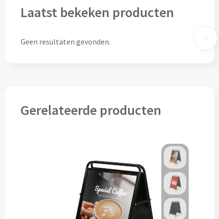
Laatst bekeken producten
Cocktailsets bedrukken
Geen resultaten gevonden.
Heupflesjes bedrukken
Proteine shakers bedrukken
IJsblokjes bedrukken
Gerelateerde producten
Rietjes bedrukken
Alle drinkwaren
Custom made
Custom made drinkflessen
Custom made IZY Bottles