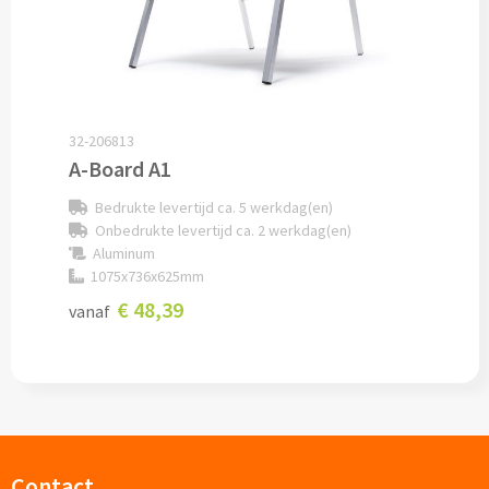
Documentmappen bedrukken
Klemborden bedrukken
32-206813
Memo's
A-Board A1
Memoblaadjes bedrukken
Bedrukte levertijd ca. 5 werkdag(en)
Onbedrukte levertijd ca. 2 werkdag(en)
Memo boekjes bedrukken
Aluminum
1075x736x625mm
Memo sets bedrukken
€ 48,39
vanaf
Kubusblokken bedrukken
Custom made
Custom made notitieboekjes
Contact