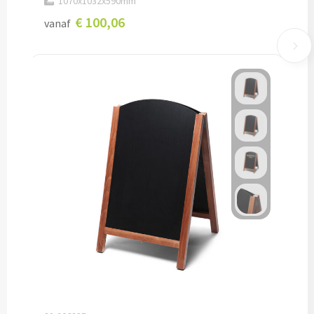
1070x1032x590mm
Pepernoten & Strooigoed
€ 100,06
vanaf
Schrijfwaren & Kantoorartikelen
Pennen
Balpennen bedrukken
Houten balpennen bedrukken
Touchpennen bedrukken
Luxe pennen bedrukken
Alle schrijfwaren & pennen
Overige schrijfwaren