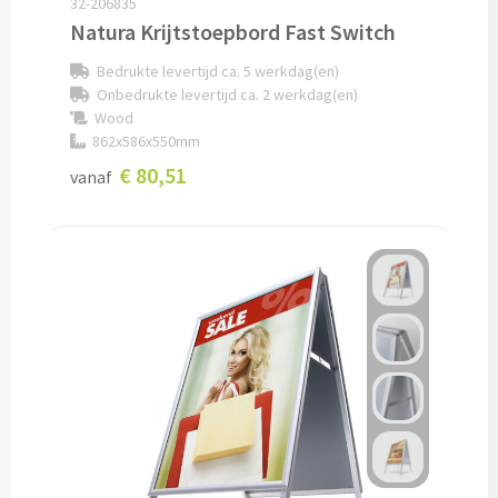
32-206835
Natura Krijtstoepbord Fast Switch
Potloden bedrukken
Bedrukte levertijd ca. 5 werkdag(en)
Onbedrukte levertijd ca. 2 werkdag(en)
Markeerstiften bedrukken
Wood
862x586x550mm
Kinderschrijfwaren bedrukken
€ 80,51
vanaf
Stoepkrijt bedrukken
Waskrijtjes bedrukken
Notitieboekjes & Schrijfmappen
Notitieboekjes bedrukken
Notitieblokken bedrukken
Schrijfmappen bedrukken