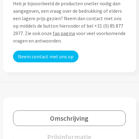
Heb je bijvoorbeeld de producten sneller nodig dan
Home & Living
aangegeven, een vraag over de bedrukking of elders
Wijnfles tasjes bedrukken
een lagere prijs gezien? Neem dan contact met ons
Custom made dekens & plaids
op middels de button hieronder of bel +31 (0) 85 877
Opbergtasjes & Kadotasjes bedrukken
2977. Zie ook onze
faq pagina
voor veel voorkomende
Custom made keukenschorten
vragen en antwoorden.
Alle tassen
Custom made onderzetters
Neem contact met ons op
Eten & Drinken
Custom made plantjes & zaadpapier
Drinkflessen & Waterflesjes
Overig
Drink- & Waterflessen bedrukken
Overig
Drinkflessen met karabijnhaak
Omschrijving
Custom made paraplu's
Glazen drinkflessen bedrukken
Prijsinformatie
Custom made drinkflessen