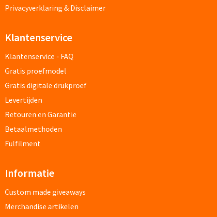
Privacyverklaring & Disclaimer
Papier- & Memohouders bedrukken
Pen etui's bedrukken
Klantenservice
Klantenservice - FAQ
Pennenhouders bedrukken
Gratis proefmodel
Overige bureau artikelen
Gratis digitale drukproef
Levertijden
Retouren en Garantie
Paraplu's & Poncho's
Betaalmethoden
Paraplu's
Fulfilment
Handmatige paraplu's bedrukken
Informatie
Automatische paraplu's bedrukken
Custom made giveaways
Merchandise artikelen
Stormparaplu's bedrukken