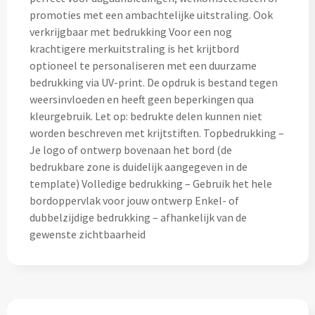
Drinkglazen & Theeglazen bedrukken
promoties met een ambachtelijke uitstraling. Ook
verkrijgbaar met bedrukking Voor een nog
Dubbelwandige glazen bedrukken
krachtigere merkuitstraling is het krijtbord
optioneel te personaliseren met een duurzame
Wijn- & Champagneglazen bedrukken
bedrukking via UV-print. De opdruk is bestand tegen
weersinvloeden en heeft geen beperkingen qua
Bierglazen bedrukken
kleurgebruik. Let op: bedrukte delen kunnen niet
worden beschreven met krijtstiften. Topbedrukking –
Wijnkaraffen bedrukken
Je logo of ontwerp bovenaan het bord (de
bedrukbare zone is duidelijk aangegeven in de
Waterkaraffen bedrukken
template) Volledige bedrukking – Gebruik het hele
bordoppervlak voor jouw ontwerp Enkel- of
Alle glazen
dubbelzijdige bedrukking – afhankelijk van de
gewenste zichtbaarheid
Overige drinkwaren
Wijngeschenken bedrukken
Drinksets bedrukken