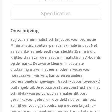
Thermosflessen bedrukken
Custom made knuffels
Specificaties
Sportflessen & Bidons bedrukken
Custom made (bad)slippers
Opvouwbare drinkflessen bedrukken
Omschrijving
Custom made opblaas artikelen
Waterflesjes bedrukken
Stijlvol en minimalistisch krijtbord voor promotie
Minimalistisch ontwerp met maximale impact Met
Custom made voetballen & frisbees
een slanke framebreedte van slechts 15 mm is dit
Mokken & Bekers
krijtbord een van de meest minimalistische A-boards
Custom made auto zonneschermen
op de markt. De zwarte kleur en industriële
Reis- & Thermosbekers bedrukken
uitstraling maken het een moderne keuze voor
horecazaken, winkels, kantoren en andere
Mokken & Kopjes bedrukken
Offerte + Visual opvragen
professionele omgevingen. Geschikt voor (overdekt)
buitengebruik De robuuste stalen constructie en het
Bekers bedrukken
Offerte + Visual opvragen
schrijfvlak van polypropyleen maken dit bord
geschikt voor gebruik in overdekte buitenruimtes.
Drinkglazen & Karaffen
Vraag
hier
vrijblijvend je offerte + digitale visual op
Schrijf eenvoudig je boodschap met een krijtstift –
perfect voor dagaanbiedingen, welkomstteksten of