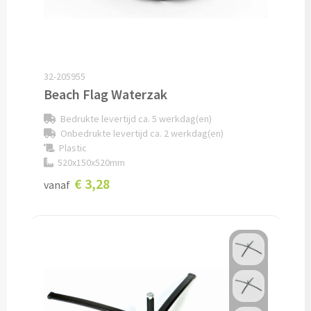
Drinkglazen & Theeglazen bedrukken
Dubbelwandige glazen bedrukken
Wijn- & Champagneglazen bedrukken
32-205955
Beach Flag Waterzak
Bierglazen bedrukken
Bedrukte levertijd ca. 5 werkdag(en)
Onbedrukte levertijd ca. 2 werkdag(en)
Wijnkaraffen bedrukken
Plastic
520x150x520mm
Waterkaraffen bedrukken
€ 3,28
vanaf
Alle glazen
Overige drinkwaren
Wijngeschenken bedrukken
Drinksets bedrukken