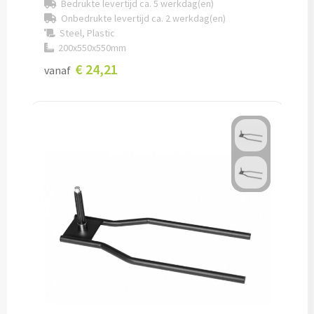
Bedrukte levertijd ca. 5 werkdag(en)
Onbedrukte levertijd ca. 2 werkdag(en)
Snoep bedrukken
Steel, Plastic
200x550x550mm
Lollies bedrukken
€ 24,21
vanaf
Chocolade & Bonbons bedrukken
Kauwgom bedrukken
Alle snoep artikelen
Koeken & Chips
Koekjes bedrukken
Brievenbus taarten
Chips & Nootjes bedrukken