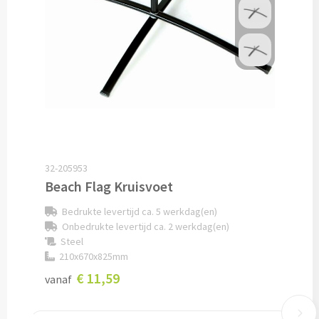
Cocktailsets bedrukken
Heupflesjes bedrukken
Proteine shakers bedrukken
IJsblokjes bedrukken
32-205953
Rietjes bedrukken
Beach Flag Kruisvoet
Alle drinkwaren
Bedrukte levertijd ca. 5 werkdag(en)
Onbedrukte levertijd ca. 2 werkdag(en)
Custom made
Steel
210x670x825mm
Custom made drinkflessen
€ 11,59
vanaf
Custom made IZY Bottles