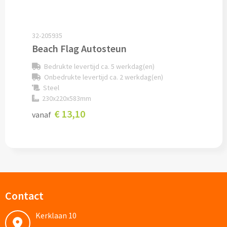
Pepernoten & Strooigoed
32-205935
Beach Flag Autosteun
Schrijfwaren & Kantoorartikelen
Bedrukte levertijd ca. 5 werkdag(en)
Pennen
Onbedrukte levertijd ca. 2 werkdag(en)
Steel
230x220x583mm
Balpennen bedrukken
€ 13,10
vanaf
Houten balpennen bedrukken
Touchpennen bedrukken
Luxe pennen bedrukken
Contact
Alle schrijfwaren & pennen
Kerklaan 10
Overige schrijfwaren