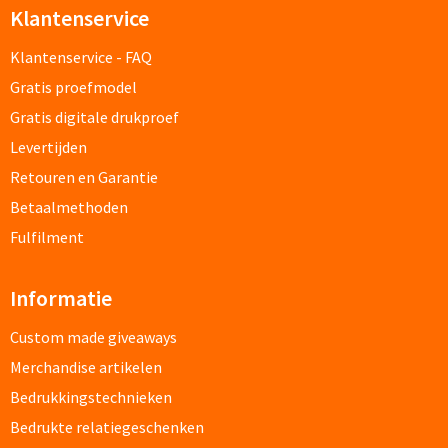
Klantenservice
Documentmappen bedrukken
Klantenservice - FAQ
Klemborden bedrukken
Gratis proefmodel
Gratis digitale drukproef
Memo's
Levertijden
Retouren en Garantie
Memoblaadjes bedrukken
Betaalmethoden
Memo boekjes bedrukken
Fulfilment
Memo sets bedrukken
Informatie
Kubusblokken bedrukken
Custom made giveaways
Merchandise artikelen
Custom made
Bedrukkingstechnieken
Bedrukte relatiegeschenken
Custom made notitieboekjes