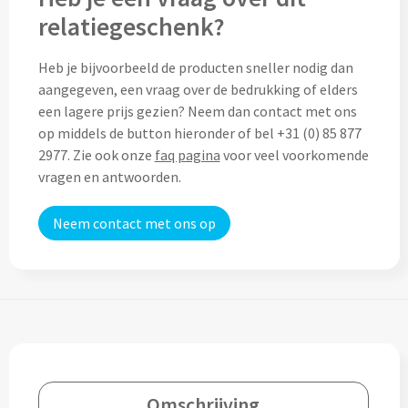
relatiegeschenk?
Custom made (regen)poncho's
Moleskine
Picknicktassen bedrukken
Heb je bijvoorbeeld de producten sneller nodig dan
Parker
Picknickmanden bedrukken
aangegeven, een vraag over de bedrukking of elders
Kantoor
een lagere prijs gezien? Neem dan contact met ons
Stilolinea
Plunjezakken bedrukken
op middels de button hieronder of bel +31 (0) 85 877
Kantoor
2977. Zie ook onze
faq pagina
voor veel voorkomende
vragen en antwoorden.
Overige tassen
Custom made muismatten
Alle categoriën
Autotassen bedrukken
Neem contact met ons op
Custom made notes & notitieboekjes
Alle categoriën
Crossbody tassen bedrukken
Custom made webcam covers
Sagaform
Fietstassen bedrukken
Custom made USB sticks
Swiss Peak
Heuptassen bedrukken
Vinga
Home & Living
Toilettassen bedrukken
Omschrijving
XD Design