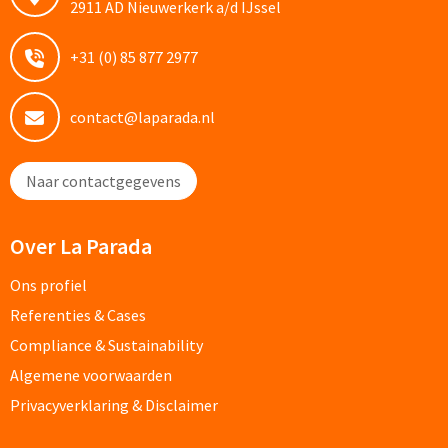
2911 AD Nieuwerkerk a/d IJssel
Potloden bedrukken
+31 (0) 85 877 2977
Markeerstiften bedrukken
contact@laparada.nl
Kinderschrijfwaren bedrukken
Naar contactgegevens
Stoepkrijt bedrukken
Waskrijtjes bedrukken
Over La Parada
Ons profiel
Notitieboekjes & Schrijfmappen
Referenties & Cases
Notitieboekjes bedrukken
Compliance & Sustainability
Algemene voorwaarden
Notitieblokken bedrukken
Privacyverklaring & Disclaimer
Schrijfmappen bedrukken