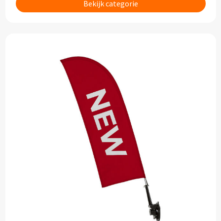
Drinkglazen & Theeglazen bedrukken
Bekijk categorie
Dubbelwandige glazen bedrukken
Wijn- & Champagneglazen bedrukken
Bierglazen bedrukken
Wijnkaraffen bedrukken
Waterkaraffen bedrukken
Alle glazen
Overige drinkwaren
Wijngeschenken bedrukken
Drinksets bedrukken