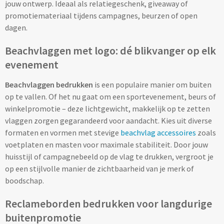
jouw ontwerp. Ideaal als relatiegeschenk, giveaway of
promotiemateriaal tijdens campagnes, beurzen of open
Lunch
dagen.
Lunchboxen bedrukken
Beachvlaggen met logo: dé blikvanger op elk
evenement
Lunchbekers bedrukken
Beachvlaggen bedrukken
is een populaire manier om buiten
Voedselcontainers bedrukken
op te vallen. Of het nu gaat om een sportevenement, beurs of
winkelpromotie – deze lichtgewicht, makkelijk op te zetten
Saladeboxen bedrukken
vlaggen zorgen gegarandeerd voor aandacht. Kies uit diverse
formaten en vormen met stevige
beachvlag accessoires
zoals
Snoep
voetplaten en masten voor maximale stabiliteit. Door jouw
huisstijl of campagnebeeld op de vlag te drukken, vergroot je
Pepermunt bedrukken
op een stijlvolle manier de zichtbaarheid van je merk of
boodschap.
Snoeppotten bedrukken
Reclameborden bedrukken voor langdurige
Snoepblikken bedrukken
buitenpromotie