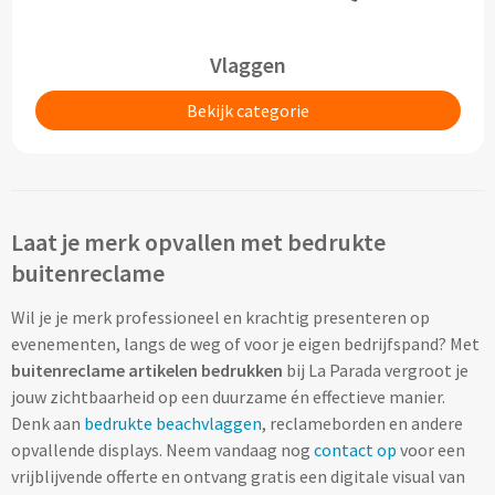
Cocktailsets bedrukken
Vlaggen
Heupflesjes bedrukken
Bekijk categorie
Proteine shakers bedrukken
IJsblokjes bedrukken
Laat je merk opvallen met bedrukte
Rietjes bedrukken
buitenreclame
Wil je je merk professioneel en krachtig presenteren op
Alle drinkwaren
evenementen, langs de weg of voor je eigen bedrijfspand? Met
buitenreclame artikelen bedrukken
bij La Parada vergroot je
Custom made
jouw zichtbaarheid op een duurzame én effectieve manier.
Denk aan
bedrukte beachvlaggen
, reclameborden en andere
Custom made drinkflessen
opvallende displays. Neem vandaag nog
contact op
voor een
vrijblijvende offerte en ontvang gratis een digitale visual van
Custom made IZY Bottles