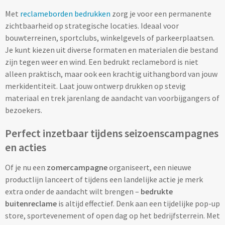
Met
reclameborden bedrukken
zorg je voor een permanente
Snoep bedrukken
zichtbaarheid op strategische locaties. Ideaal voor
bouwterreinen, sportclubs, winkelgevels of parkeerplaatsen.
Lollies bedrukken
Je kunt kiezen uit diverse formaten en materialen die bestand
zijn tegen weer en wind. Een bedrukt reclamebord is niet
Chocolade & Bonbons bedrukken
alleen praktisch, maar ook een krachtig uithangbord van jouw
merkidentiteit. Laat jouw ontwerp drukken op stevig
Kauwgom bedrukken
materiaal en trek jarenlang de aandacht van voorbijgangers of
bezoekers.
Alle snoep artikelen
Perfect inzetbaar tijdens seizoenscampagnes
Koeken & Chips
en acties
Koekjes bedrukken
Of je nu een
zomercampagne
organiseert, een nieuwe
productlijn lanceert of tijdens een landelijke actie je merk
Brievenbus taarten
extra onder de aandacht wilt brengen –
bedrukte
buitenreclame
is altijd effectief. Denk aan een tijdelijke pop-up
Chips & Nootjes bedrukken
store, sportevenement of open dag op het bedrijfsterrein. Met