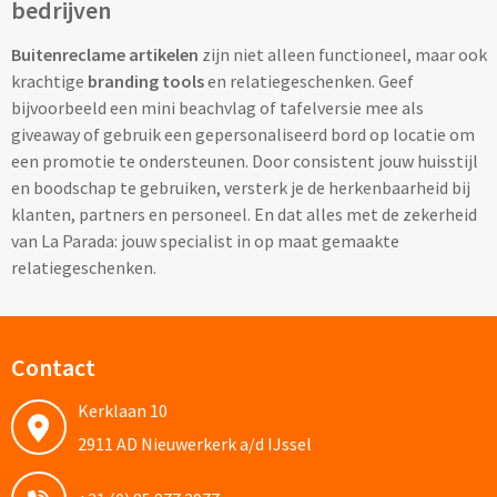
bedrijven
Potloden bedrukken
Buitenreclame artikelen
zijn niet alleen functioneel, maar ook
krachtige
branding tools
en relatiegeschenken. Geef
Markeerstiften bedrukken
bijvoorbeeld een mini beachvlag of tafelversie mee als
giveaway of gebruik een gepersonaliseerd bord op locatie om
Kinderschrijfwaren bedrukken
een promotie te ondersteunen. Door consistent jouw huisstijl
en boodschap te gebruiken, versterk je de herkenbaarheid bij
Stoepkrijt bedrukken
klanten, partners en personeel. En dat alles met de zekerheid
van La Parada: jouw specialist in op maat gemaakte
Waskrijtjes bedrukken
relatiegeschenken.
Notitieboekjes & Schrijfmappen
Contact
Notitieboekjes bedrukken
Kerklaan 10
Notitieblokken bedrukken
2911 AD Nieuwerkerk a/d IJssel
Schrijfmappen bedrukken