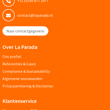
+31 (0) 85 877 2977
Documentmappen bedrukken
contact@laparada.nl
Klemborden bedrukken
Naar contactgegevens
Memo's
Memoblaadjes bedrukken
Over La Parada
Ons profiel
Memo boekjes bedrukken
Referenties & Cases
Memo sets bedrukken
Compliance & Sustainability
Algemene voorwaarden
Kubusblokken bedrukken
Privacyverklaring & Disclaimer
Custom made
Klantenservice
Custom made notitieboekjes