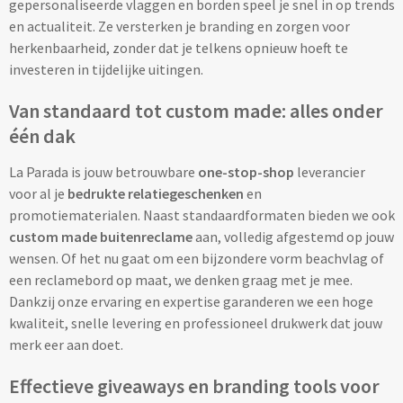
gepersonaliseerde vlaggen en borden speel je snel in op trends
Pepernoten & Strooigoed
en actualiteit. Ze versterken je branding en zorgen voor
herkenbaarheid, zonder dat je telkens opnieuw hoeft te
investeren in tijdelijke uitingen.
Schrijfwaren & Kantoorartikelen
Van standaard tot custom made: alles onder
één dak
Pennen
La Parada is jouw betrouwbare
one-stop-shop
leverancier
Balpennen bedrukken
voor al je
bedrukte relatiegeschenken
en
promotiematerialen. Naast standaardformaten bieden we ook
Houten balpennen bedrukken
custom made buitenreclame
aan, volledig afgestemd op jouw
wensen. Of het nu gaat om een bijzondere vorm beachvlag of
Touchpennen bedrukken
een reclamebord op maat, we denken graag met je mee.
Dankzij onze ervaring en expertise garanderen we een hoge
Luxe pennen bedrukken
kwaliteit, snelle levering en professioneel drukwerk dat jouw
merk eer aan doet.
Alle schrijfwaren & pennen
Effectieve giveaways en branding tools voor
Overige schrijfwaren