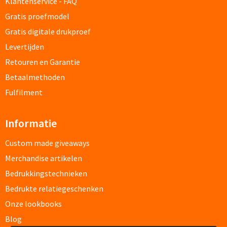
Klantenservice - FAQ
Custom made schrijfblokken
Gratis proefmodel
Gratis digitale drukproef
Custom made memoblaadjes
Levertijden
Retouren en Garantie
Custom made muismatten
Betaalmethoden
Kantoor artikelen
Fulfilment
Agenda's bedrukken
Informatie
Bureau onderleggers bedrukken
Custom made giveaways
Merchandise artikelen
Bureaulampen bedrukken
Bedrukkingstechnieken
Linialen bedrukken
Bedrukte relatiegeschenken
Onze lookbooks
Muismatten bedrukken
Blog