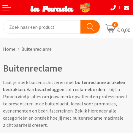
Terug
Terug
Terug
Terug
Terug
Terug
Eten & Drinkwaren
Tassen
Tassen
Autobedrijven
Natuurlijke materialen
Back to School
0
€ 0,00
Bouw
Beurzen
Eten & Drinkwaren
Boodshappentassen
Tassen
Natuurlijke materialen
Home
Buitenreclame
Festivals
Brievenbusgeschenken
Boodschappentassen bedrukken
Custom made shoppers
Avira
Acaciahout
Buitenreclame
Gadget liefhebbers
Dag van de Zorg
Jute tassen bedrukken
Custom made papieren tasjes
Black+Blum
Bamboe
Eindejaar
Horeca
Katoenen tassen bedrukken
Custom made strandtassen & drybags
BOSKA
Fairtrade katoen
Laat je merk buiten schitteren met
buitenreclame artikelen
bedrukken
. Van
beachvlaggen
tot
reclameborden
– bij La
Goodiebags
Kinderopvang
Opvouwbare tassen bedrukken
Custom made rugtassen
CamelBak
FSC hout
Parada vind je alles om jouw merk opvallend en professioneel
te presenteren in de buitenlucht. Ideaal voor promoties,
Herfst
Kookliefhebbers
Papieren tassen bedrukken
Custom made koeltassen
IZY Bottles
FSC papier
evenementen en bedrijfsterreinen. Bekijk hieronder alle
categorieën en ontdek hoe jij met buitenreclame maximale
Makelaardij
Boodschappenmandjes bedrukken
Custom made (reis)toilettasjes & heuptasjes
Mepal
Glas
zichtbaarheid creëert.
Kerst