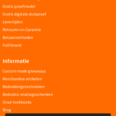
Home & Living
Gratis proefmodel
Wijnfles tasjes bedrukken
Gratis digitale drukproef
Custom made dekens & plaids
Levertijden
Opbergtasjes & Kadotasjes bedrukken
Retouren en Garantie
Custom made keukenschorten
Alle tassen
Betaalmethoden
Custom made onderzetters
Fulfilment
Eten & Drinken
Custom made plantjes & zaadpapier
Informatie
Drinkflessen & Waterflesjes
Custom made giveaways
Overig
Merchandise artikelen
Drink- & Waterflessen bedrukken
Bedrukkingstechnieken
Overig
Drinkflessen met karabijnhaak
Bedrukte relatiegeschenken
Custom made paraplu's
Onze lookbooks
Glazen drinkflessen bedrukken
Blog
Custom made drinkflessen