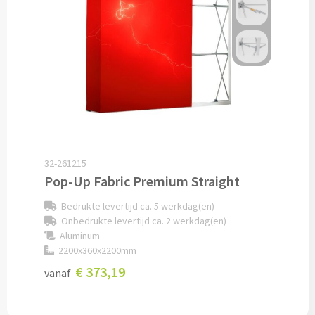
Pepernoten & Strooigoed
Schrijfwaren & Kantoorartikelen
Pennen
Balpennen bedrukken
32-261215
Houten balpennen bedrukken
Pop-Up Fabric Premium Straight
Touchpennen bedrukken
Bedrukte levertijd ca. 5 werkdag(en)
Onbedrukte levertijd ca. 2 werkdag(en)
Aluminum
Luxe pennen bedrukken
2200x360x2200mm
€ 373,19
vanaf
Alle schrijfwaren & pennen
Overige schrijfwaren