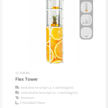
Drinkglazen & Theeglazen bedrukken
Dubbelwandige glazen bedrukken
Wijn- & Champagneglazen bedrukken
Bierglazen bedrukken
Wijnkaraffen bedrukken
Waterkaraffen bedrukken
Alle glazen
32-206086
Flex Tower
Overige drinkwaren
Bedrukte levertijd ca. 5 werkdag(en)
Onbedrukte levertijd ca. 2 werkdag(en)
Wijngeschenken bedrukken
Aluminum
570x2060x570mm
Drinksets bedrukken