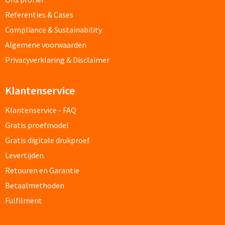
Referenties & Cases
Documentmappen bedrukken
Compliance & Sustainability
Klemborden bedrukken
Algemene voorwaarden
Privacyverklaring & Disclaimer
Memo's
Klantenservice
Memoblaadjes bedrukken
Klantenservice - FAQ
Memo boekjes bedrukken
Gratis proefmodel
Gratis digitale drukproef
Memo sets bedrukken
Levertijden
Kubusblokken bedrukken
Retouren en Garantie
Betaalmethoden
Custom made
Fulfilment
Custom made notitieboekjes