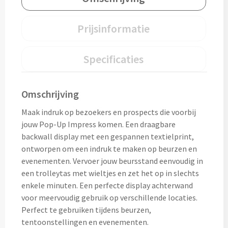
Home & Living
Wijnfles tasjes bedrukken
Prijsinformatie
Custom made dekens & plaids
Opbergtasjes & Kadotasjes bedrukken
Specificaties
Custom made keukenschorten
Alle tassen
Custom made onderzetters
Omschrijving
Eten & Drinken
Custom made plantjes & zaadpapier
Maak indruk op bezoekers en prospects die voorbij
jouw Pop-Up Impress komen. Een draagbare
Drinkflessen & Waterflesjes
backwall display met een gespannen textielprint,
ontworpen om een indruk te maken op beurzen en
Overig
Drink- & Waterflessen bedrukken
evenementen. Vervoer jouw beursstand eenvoudig in
een trolleytas met wieltjes en zet het op in slechts
Overig
Drinkflessen met karabijnhaak
enkele minuten. Een perfecte display achterwand
voor meervoudig gebruik op verschillende locaties.
Custom made paraplu's
Glazen drinkflessen bedrukken
Perfect te gebruiken tijdens beurzen,
tentoonstellingen en evenementen.
Custom made drinkflessen