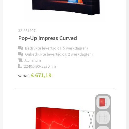
Snoep bedrukken
Lollies bedrukken
32-261207
Chocolade & Bonbons bedrukken
Pop-Up Impress Curved
Bedrukte levertijd ca. 5 werkdag(en)
Kauwgom bedrukken
Onbedrukte levertijd ca. 2 werkdag(en)
Aluminum
Alle snoep artikelen
2240x490x2230mm
€ 671,19
vanaf
Koeken & Chips
Koekjes bedrukken
Brievenbus taarten
Chips & Nootjes bedrukken