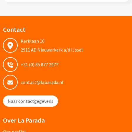
Potloden bedrukken
Markeerstiften bedrukken
Contact
Kerklaan 10
Kinderschrijfwaren bedrukken
2911 AD Nieuwerkerk a/d IJssel
Stoepkrijt bedrukken
+31 (0) 85 877 2977
Waskrijtjes bedrukken
contact@laparada.nl
Notitieboekjes & Schrijfmappen
Notitieboekjes bedrukken
Naar contactgegevens
Notitieblokken bedrukken
Over La Parada
Schrijfmappen bedrukken
Ons profiel