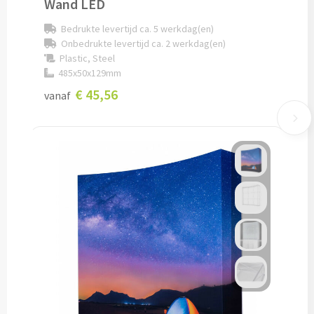
Wand LED
Lunch
Bedrukte levertijd ca. 5 werkdag(en)
Onbedrukte levertijd ca. 2 werkdag(en)
Plastic, Steel
Lunchboxen bedrukken
485x50x129mm
€ 45,56
Lunchbekers bedrukken
vanaf
Voedselcontainers bedrukken
Saladeboxen bedrukken
Snoep
Pepermunt bedrukken
Snoeppotten bedrukken
Snoepblikken bedrukken