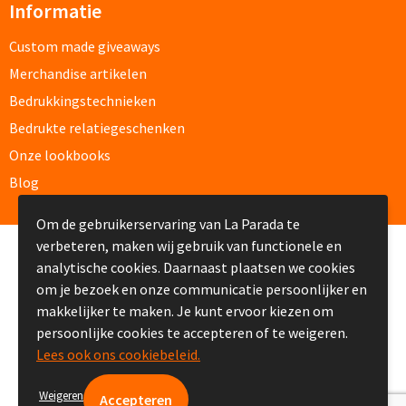
Informatie
Custom made schrijfblokken
Custom made giveaways
Custom made memoblaadjes
Merchandise artikelen
Bedrukkingstechnieken
Custom made muismatten
Bedrukte relatiegeschenken
Onze lookbooks
Kantoor artikelen
Blog
Agenda's bedrukken
Om de gebruikerservaring van La Parada te
verbeteren, maken wij gebruik van functionele en
Bureau onderleggers bedrukken
© Copyright La Parada 2008-2026
analytische cookies. Daarnaast plaatsen we cookies
om je bezoek en onze communicatie persoonlijker en
Bureaulampen bedrukken
makkelijker te maken. Je kunt ervoor kiezen om
persoonlijke cookies te accepteren of te weigeren.
Linialen bedrukken
Lees ook ons cookiebeleid.
Muismatten bedrukken
Weigeren