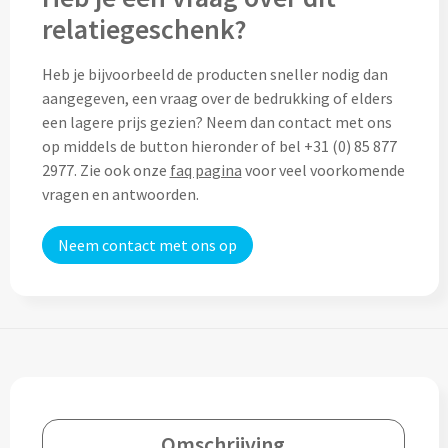
relatiegeschenk?
Custom made (regen)poncho's
Moleskine
Picknicktassen bedrukken
Heb je bijvoorbeeld de producten sneller nodig dan
Parker
Picknickmanden bedrukken
aangegeven, een vraag over de bedrukking of elders
Kantoor
een lagere prijs gezien? Neem dan contact met ons
Stilolinea
Plunjezakken bedrukken
op middels de button hieronder of bel +31 (0) 85 877
Kantoor
2977. Zie ook onze
faq pagina
voor veel voorkomende
vragen en antwoorden.
Overige tassen
Custom made muismatten
Alle categoriën
Autotassen bedrukken
Neem contact met ons op
Custom made notes & notitieboekjes
Alle categoriën
Crossbody tassen bedrukken
Custom made webcam covers
Sagaform
Fietstassen bedrukken
Custom made USB sticks
Swiss Peak
Heuptassen bedrukken
Vinga
Home & Living
Toilettassen bedrukken
Omschrijving
XD Design